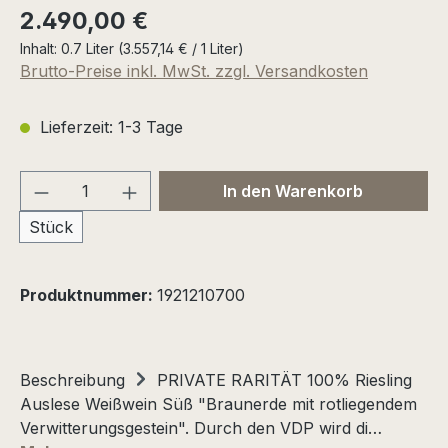
Regulärer Preis:
2.490,00 €
Inhalt:
0.7 Liter
(3.557,14 € / 1 Liter)
Brutto-Preise inkl. MwSt. zzgl. Versandkosten
Lieferzeit: 1-3 Tage
Produkt Anzahl: Gib den gewünschten We
In den Warenkorb
Stück
Produktnummer:
1921210700
Beschreibung
PRIVATE RARITÄT 100% Riesling
Auslese Weißwein Süß "Braunerde mit rotliegendem
Verwitterungsgestein". Durch den VDP wird di…