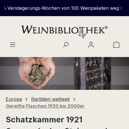
Zum Hauptinhalt springen
6 Versteigerungs-Wochen von 100 Weinpaketen wegen Gesc
Ware
Europa
Raritäten weltweit
Gereifte Flaschen 1920 bis 2000er
Schatzkammer 1921