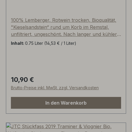
100% Lemberger, Rotwein trocken, Bioqualität,
"Kieselsandstein“ rund um Korb im Remstal,
unfiltriert, ungeschönt. Nach langer und kühler
Maischegärung fand der Ausbau im Edelstahl
Inhalt:
0.75 Liter
(14,53 € / 1 Liter)
und abschließend im gebrauchten Barrique-
Holzfass aus französischer Allier-Eiche statt.
Saftig-dunkle Frucht, Brombeere, Holundersaft,
Schwarzkirsche, schwarzer Pfeffer,
Schiesspulver, Mineralität++, trinkige Frische
10,90 €
Regulärer Preis:
und feinster Sortencharakter mit hohem
Brutto-Preise inkl. MwSt. zzgl. Versandkosten
Anspruch!
In den Warenkorb