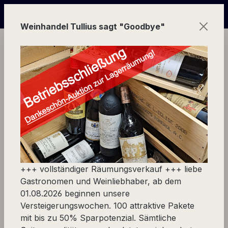
Zum Hauptinhalt springen
 online Versteigerungs-Wochen | in Echtzeit mitbieten und
Weinhandel Tullius sagt "Goodbye"
Ware
Stückfass
Remstal (Württemberg)
Jens Zimmerle
Jens Zimmerle
+++ vollständiger Räumungsverkauf +++ liebe
Gastronomen und Weinliebhaber, ab dem
01.08.2026 beginnen unsere
Versteigerungswochen. 100 attraktive Pakete
Weingut Jens Zimmerle, Korb, Remstal
mit bis zu 50% Sparpotenzial. Sämtliche
(Württemberg), Deutschland