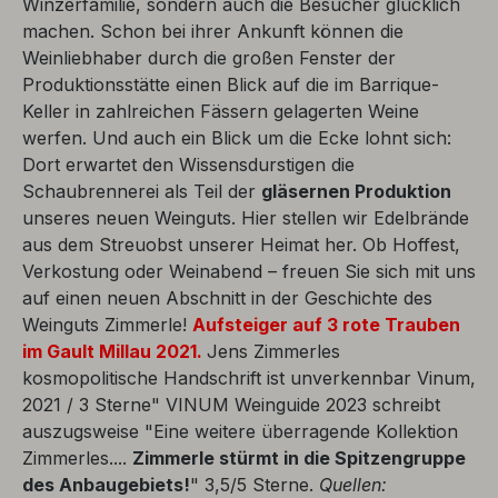
Winzerfamilie, sondern auch die Besucher glücklich
machen. Schon bei ihrer Ankunft können die
Weinliebhaber durch die großen Fenster der
Produktionsstätte einen Blick auf die im Barrique-
Keller in zahlreichen Fässern gelagerten Weine
werfen. Und auch ein Blick um die Ecke lohnt sich:
Dort erwartet den Wissensdurstigen die
Schaubrennerei als Teil der
gläsernen Produktion
unseres neuen Weinguts. Hier stellen wir Edelbrände
aus dem Streuobst unserer Heimat her. Ob Hoffest,
Verkostung oder Weinabend – freuen Sie sich mit uns
auf einen neuen Abschnitt in der Geschichte des
Weinguts Zimmerle!
Aufsteiger auf 3 rote Trauben
im Gault Millau 2021.
Jens Zimmerles
kosmopolitische Handschrift ist unverkennbar Vinum,
2021 / 3 Sterne" VINUM Weinguide 2023 schreibt
auszugsweise "Eine weitere überragende Kollektion
Zimmerles....
Zimmerle stürmt in die Spitzengruppe
des Anbaugebiets!
" 3,5/5 Sterne.
Quellen: