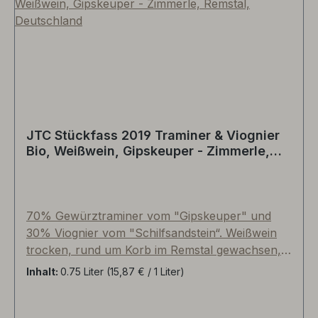
JTC Stückfass 2019 Traminer & Viognier
Bio, Weißwein, Gipskeuper - Zimmerle,
Remstal, Deutschland
70% Gewürztraminer vom "Gipskeuper" und
30% Viognier vom "Schilfsandstein“. Weißwein
trocken, rund um Korb im Remstal gewachsen,
unfiltriert, ungeschönt. Faszinierende Spannung
Inhalt:
0.75 Liter
(15,87 € / 1 Liter)
zwischen dezent-floralem Duft nach
Rosenblättern des Traminers und der cremigen
Eleganz sowie Aprikosen-Aromen des Viognier.