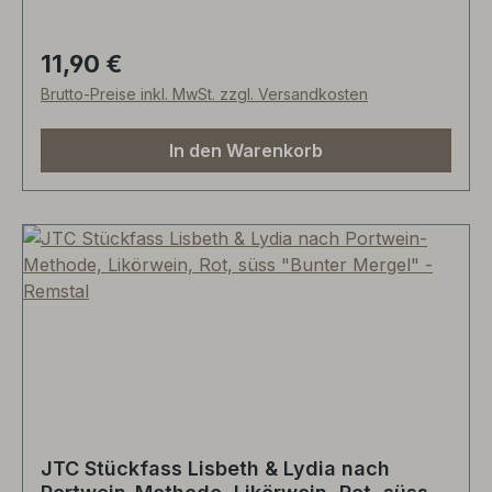
Leicht im Alkohol (12,5% vol), denzent-eleganter
Stil, kein "Marktschreier!", mineralisch-klar,
11,90 €
Regulärer Preis:
perfekter Speisenbegleiter zur japanischen und
Brutto-Preise inkl. MwSt. zzgl. Versandkosten
asiatischen Küche. Gut gekühlt auch ein
beschwingender Apero!
In den Warenkorb
JTC Stückfass Lisbeth & Lydia nach