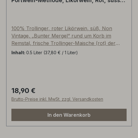
Portwein-Methode, Likörwein, Rot, süss
"Bunter Mergel" - Remstal
100% Trollinger, roter Likörwein, süß, Non
Vintage, „Bunter Mergel“ rund um Korb im
Remstal, frische Trollinger-Maische (rot) der
Jahrgänge 2014 und 2015 wurden mit
Inhalt:
0.5 Liter
(37,80 € / 1 Liter)
hauseigenem Zimmerle-Weinbrand aufgespritet,
Reife im gebrauchten Allier-Barrique, die finale
Assemblage mit 2019er Trollinger Traubensaft
sorgt für den extra Kick Trinkfrische.
Namensvorbilder sind Elisabeth Tullius*1912
18,90 €
Regulärer Preis:
(Großmutter von Jürgen Tullius) und Lydia
Brutto-Preise inkl. MwSt. zzgl. Versandkosten
Lauermann*1914 (Großmutter von Sigrun
Hildegard Webel-Tullius). Sehr feiner,
In den Warenkorb
fruchtbetonter Aperitif und edelsüßer
Dessertbegleiter, perfekt zur Schweizer
Nougattorte und Schoggi von Sprüngli aus