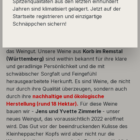
Spitzenqualitäten aus den letzten einhundert
Jahren sind klimatisiert gelagert. Jetzt auf der
Startseite registrieren und einzigartige
"Schwäbische Sorgfalt trifft auf französischen
Schnäppchen sichern!
Esprit.
Unsere Weine sind nachhaltig und aus
ökologischer Bewirtschaftung, sie zeigen
Persönlichkeit und ihre Herkunft. Wie der Wein, so
das Weingut. Unsere Weine aus
Korb im Remstal
(Württemberg)
sind weithin bekannt für ihre klare
und geradlinige Persönlichkeit und die mit
schwäbischer Sorgfalt und Feingefühl
herausgearbeitete Herkunft. Es sind Weine, die nicht
nur durch ihre Qualität überzeugen, sondern auch
durch ihre
nachhaltige und ökologische
Herstellung (rund 18 Hektar).
Für diese Weine
bauen wir -
Jens und Yvette Zimmerle
- unser
neues Weingut, das voraussichtlich 2022 eröffnet
wird. Das Gut vor der beeindruckenden Kulisse des
Kleinheppacher Kopfs wird aber nicht nur die