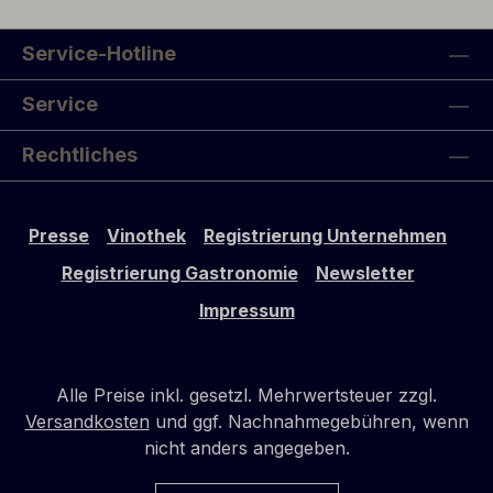
Zürich. Nach dem ersten Öffnen bitte unbedingt
gut gekühlt bei mindestens 8-10°C
Service-Hotline
aufbewahren, da ansonsten der frische Saft
eine Nachgärung mit Kohlensäure-Entwicklung
Service
verursuchen kann. Dies ist kein
Reklamationsgrund, sondern ein natürlicher
Rechtliches
Prozess. Auslieferung in wiederverschließbarer
„Apothekerflasche“ mit Griffkorken und
Zimmerle's schickem schwarzen Seidenpapier.
Presse
Vinothek
Registrierung Unternehmen
Registrierung Gastronomie
Newsletter
Impressum
Alle Preise inkl. gesetzl. Mehrwertsteuer zzgl.
Versandkosten
und ggf. Nachnahmegebühren, wenn
nicht anders angegeben.