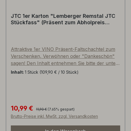
Versandkartonage (Siehe aufpreispflichtige FIX &
FERTIG Versandpauschale). Proportionen und
JTC 1er Karton "Lemberger Remstal JTC
Größen der fotografierten Produkte können von
Stückfass" (Präsent zum Abholpreis
der Realität leicht abweichen. Viel Vergnügen!
Vinothek)
Ihre Weinhändlerfamilie Tullius
Attraktive 1er VINO Präsent-Faltschachtel zum
Verschenken, Verwöhnen oder "Dankeschön"
sagen! Den Inhalt entnehmen Sie bitte der unten
aufgeführten Bildergalerie. Einzelelemente sind
Inhalt:
1 Stück
(109,90 € / 10 Stück)
variabel und können nach Ihren Wünschen
ausgetauscht werden. Im Preis inkludiert sind der
Präsentkarton, der gezeigte Artikel sowie ein
Papier-Geschenkband (als Verschluss/Siegel).
PTZ-Kartonage, Porto, Bio-Zellophanfolie,
10,99 €
Regulärer Preis:
Verkaufspreis:
11,90 €
(7.65% gespart)
Grußkarte o.ä. gegen Aufpreis. Bestens geeignet
Brutto-Preise inkl. MwSt. zzgl. Versandkosten
für eine mittelgroße Flasche und Dekomaterial
bzw. Accessoires. Umweltbewusst und