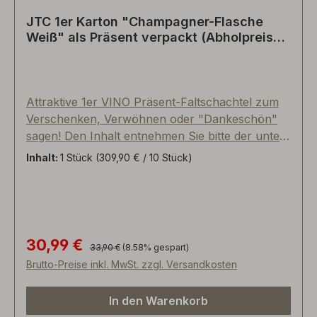
JTC 1er Karton "Champagner-Flasche
Weiß" als Präsent verpackt (Abholpreis
Vinothek)
Attraktive 1er VINO Präsent-Faltschachtel zum
Verschenken, Verwöhnen oder "Dankeschön"
sagen! Den Inhalt entnehmen Sie bitte der unten
aufgeführten Bildergalerie. Einzelelemente sind
Inhalt:
1 Stück
(309,90 € / 10 Stück)
variabel und können nach Ihren Wünschen
ausgetauscht werden. Im Preis inkludiert sind der
Präsentkarton, der gezeigte Artikel sowie ein
Papier-Geschenkband (als Verschluss/Siegel).
PTZ-Kartonage, Porto, Bio-Zellophanfolie,
30,99 €
Regulärer Preis:
Verkaufspreis:
33,90 €
(8.58% gespart)
Grußkarte o.ä. gegen Aufpreis. Bestens geeignet
Brutto-Preise inkl. MwSt. zzgl. Versandkosten
für eine mittelgroße Flasche und Dekomaterial
bzw. Accessoires. Umweltbewusst und
In den Warenkorb
nachhaltig hergestellt, da ausschließlich