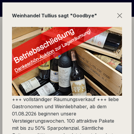
Zum Hauptinhalt springen
 100 Weinpaketen wegen Geschäftsauflösung - sparen Sie
Weinhandel Tullius sagt "Goodbye"
Ware
Präsente
Taschen und Kartons
1er Geschenk-Kartons
+++ vollständiger Räumungsverkauf +++ liebe
Produkte filtern
Gastronomen und Weinliebhaber, ab dem
01.08.2026 beginnen unsere
Versteigerungswochen. 100 attraktive Pakete
mit bis zu 50% Sparpotenzial. Sämtliche