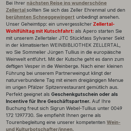
Bei Ihrer
nächsten Reise ins wunderschöne
Zellertal
sollten Sie sich das Zeller Ehrenmal und den
berühmten Schneggewingert
unbedingt ansehen.
Unser Geheimtipp: ein unvergesslicher
Zellertal-
Wohlfühltag
mit Kutschfahrt:
als Apero starten Sie
mit unserem Zellertaler JTC Stückfass Sylvaner Sekt
in der klimatisierten WEINBIBLIOTHEK ZELLERTAL,
wo Sie Sommelier Jürgen Tullius in die europäische
Weinwelt entführt. Mit der Kutsche geht es dann zum
deftigen Vesper in die Weinberge. Nach einer kleinen
Führung bei unserem Partnerweingut klingt der
naturverbundene Tag mit einem dreigängigen Menue
im urigen Pfälzer Spitzenrestaurant gemütlich aus.
Perfekt geeignet als
Geschenkgutschein oder als
Incentive für Ihre Geschäftspartner.
Auf Ihre
Buchung freut sich Sigrun Webel-Tullius unter 0049
172 1397730. Sie empfiehlt Ihnen gerne als
Tourenbegleitung eine unserer kompetenten
Wein-
und Kulturbotschafter/innen.