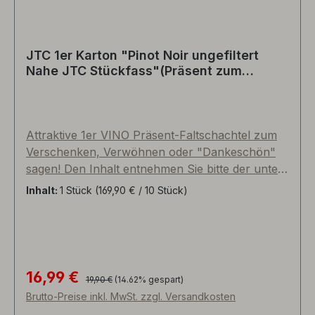
Präsent gerne mit mit unserer PTZ-geprüften
Versandkartonage (Siehe aufpreispflichtige FIX &
FERTIG Versandpauschale). Proportionen und
JTC 1er Karton "Pinot Noir ungefiltert
Größen der fotografierten Produkte können von
Nahe JTC Stückfass"(Präsent zum
der Realität leicht abweichen. Viel Vergnügen!
Abholpreis Vinothek)
Ihre Weinhändlerfamilie Tullius
Attraktive 1er VINO Präsent-Faltschachtel zum
Verschenken, Verwöhnen oder "Dankeschön"
sagen! Den Inhalt entnehmen Sie bitte der unten
aufgeführten Bildergalerie. Einzelelemente sind
Inhalt:
1 Stück
(169,90 € / 10 Stück)
variabel und können nach Ihren Wünschen
ausgetauscht werden. Im Preis inkludiert sind der
Präsentkarton, der gezeigte Artikel sowie ein
Papier-Geschenkband (als Verschluss/Siegel).
PTZ-Kartonage, Porto, Bio-Zellophanfolie,
16,99 €
Regulärer Preis:
Verkaufspreis:
19,90 €
(14.62% gespart)
Grußkarte o.ä. gegen Aufpreis. Bestens geeignet
Brutto-Preise inkl. MwSt. zzgl. Versandkosten
für eine mittelgroße Flasche und Dekomaterial