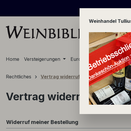
m Hauptinhalt springen
Zur Suche springen
Zur Hauptnavigation springen
Weinhandel Tulli
Home
Versteigerungen
Europa
Champagne
Rechtliches
Vertrag widerrufen
Vertrag widerrufen
Widerruf meiner Bestellung