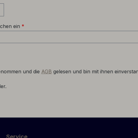
ichen ein
*
genommen und die
AGB
gelesen und bin mit ihnen einversta
er.
Service