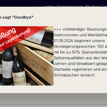
+ + + online Versteigerungs-Wochen | in Echtzei
us sagt "Goodbye"
+++ vollständiger Räumungs
Gastronomen und Weinliebha
01.08.2026 beginnen unsere
Versteigerungswochen. 100 at
Stückfass
Spezialität
Alkoholfrei
Präsente
mit bis zu 50% Sparpotenzial
Spitzenqualitäten aus den let
Jahren sind klimatisiert gelag
Startseite registrieren und ein
Schnäppchen sichern!