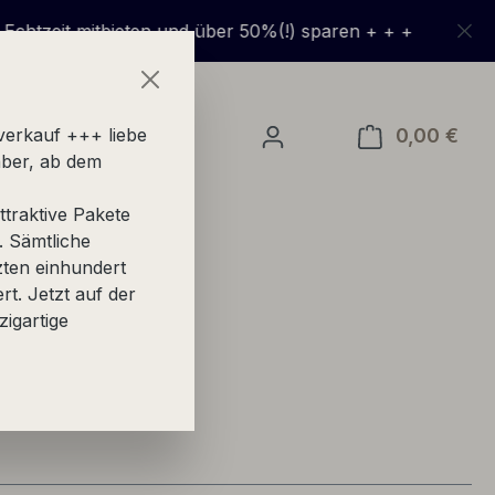
t mitbieten und über 50%(!) sparen + + +
0,00 €
Ware
verkauf +++ liebe
ber, ab dem
traktive Pakete
. Sämtliche
zten einhundert
ert. Jetzt auf der
zigartige