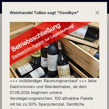
Zum Hauptinhalt springen
eigerungs-Wochen von 100 Weinpaketen wegen Geschäftsa
Weinhandel Tullius sagt "Goodbye"
Ware
Spezialität
Spezialitäten Pfalz
Zellertaler Essige
Bio-Weingut Wick, DE-Zell
+++ vollständiger Räumungsverkauf +++ liebe
Produkte filtern
Gastronomen und Weinliebhaber, ab dem
01.08.2026 beginnen unsere
Versteigerungswochen. 100 attraktive Pakete
Keine Produkte gefunden.
mit bis zu 50% Sparpotenzial. Sämtliche