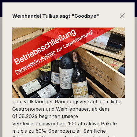
Zum Hauptinhalt springen
gerungs-Wochen von 100 Weinpaketen wegen Geschäftsauf
Weinhandel Tullius sagt "Goodbye"
Ware
Spezialität
Korkenzieher & Co.
Kühl-Manschette
+++ vollständiger Räumungsverkauf +++ liebe
Produkte filtern
Gastronomen und Weinliebhaber, ab dem
01.08.2026 beginnen unsere
Versteigerungswochen. 100 attraktive Pakete
mit bis zu 50% Sparpotenzial. Sämtliche