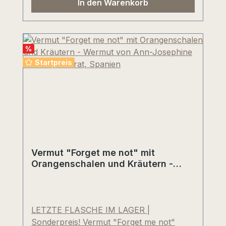
In den Warenkorb
Reifenoten, erdig, straff, kühl, elegant,
Zitrusfrüchte, Birne, Brioche,
Schwarzbrot mit kalkig-fordernder
Mineralität. Puristisches Sektvergnügen!
%
Mittlerweile ein Kultgetränk unseres
Startpreis
Weinhandelshauses mit einem besonders
guten Preis-/Genußverhältnis. (Preise inkl.
Deutscher Schaumweinsteuer)
Vermut "Forget me not" mit
Orangenschalen und Kräutern -
Wermut von Ann-Josephine
Cannan, Priorat, Spanien
LETZTE FLASCHE IM LAGER |
Sonderpreis! Vermut "Forget me not"