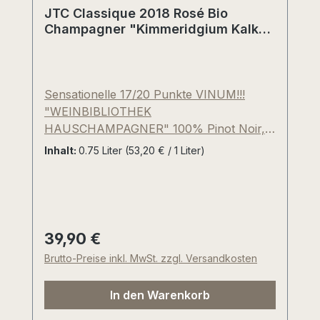
JTC Classique 2018 Rosé Bio
Champagner "Kimmeridgium Kalk"
Côte des Bar Champagne,
Frankreich
Sensationelle 17/20 Punkte VINUM!!!
"WEINBIBLIOTHEK
HAUSCHAMPAGNER" 100% Pinot Noir,
Champagner Brut "Kimmeridgium Kalk",
Inhalt:
0.75 Liter
(53,20 € / 1 Liter)
Bio-zertifiziert, Jahrgang 2018 (franz.
"Millesime" oder "l'année"), über 45-
jährige Reben, klassische Flaschengärung
mit ca. 26-30 Monaten Hefelager. Die
Weinberge des Geschwisterpaares Lucie
39,90 €
Regulärer Preis:
und Sébastien Cheurlin liegen nur wenige
Brutto-Preise inkl. MwSt. zzgl. Versandkosten
Kilometer nordwestlich der weltberühmten
Region Chablis und verfügen über nahezu
In den Warenkorb
identische Böden. Die Dosage unserer
individuellen, hauseigenen Edition