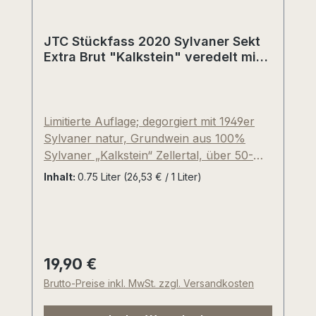
JTC Stückfass 2020 Sylvaner Sekt
Extra Brut "Kalkstein" veredelt mit
1949er Dosage - Zellertal, Pfalz,
Deutschland
Limitierte Auflage; degorgiert mit 1949er
Sylvaner natur, Grundwein aus 100%
Sylvaner „Kalkstein“ Zellertal, über 50-
jährige Sylvaner-Reben, traditionelle
Inhalt:
0.75 Liter
(26,53 € / 1 Liter)
Flaschengärung, durchschnittlich 24
Monate Hefelager und mindestens 3
Monate Flaschenreife. Unser sehr hoher
Anspruch an Qualität und zeitgemäße
Trinkfreude wird durch den leichten
19,90 €
Regulärer Preis:
Alkoholgehalt von nur 11,5%vol(!) perfekt
Brutto-Preise inkl. MwSt. zzgl. Versandkosten
unterstützt. Dosage circa 1,0 bis 1,7g je
Liter. Feinste, lang anhaltende Hefe-und