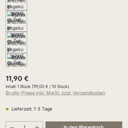
Regulärer Preis:
11,90 €
Inhalt:
1 Stück
(119,00 € / 10 Stück)
Brutto-Preise inkl. MwSt. zzgl. Versandkosten
Lieferzeit: 1-3 Tage
Produkt Anzahl: Gib den gewünschten We
In den Warenkorb