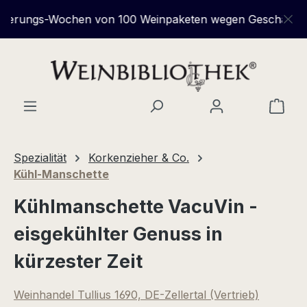
Zum Hauptinhalt springen
rungs-Wochen von 100 Weinpaketen wegen Geschäftsauflös
Ware
Spezialität
Korkenzieher & Co.
Kühl-Manschette
Kühlmanschette VacuVin -
eisgekühlter Genuss in
kürzester Zeit
Weinhandel Tullius 1690, DE-Zellertal (Vertrieb)