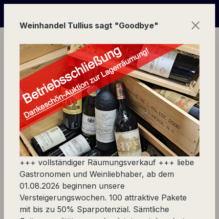
Zum Hauptinhalt springen
line Versteigerungs-Wochen | in Echtzeit mitbieten und üb
Weinhandel Tullius sagt "Goodbye"
Ware
Europa
Frankreich
Nordrhone
Cornas
Produkte filtern
+++ vollständiger Räumungsverkauf +++ liebe
Gastronomen und Weinliebhaber, ab dem
01.08.2026 beginnen unsere
Versteigerungswochen. 100 attraktive Pakete
mit bis zu 50% Sparpotenzial. Sämtliche