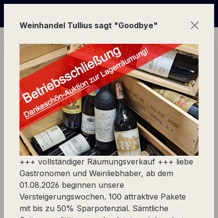
Zum Hauptinhalt springen
eigerungs-Wochen von 100 Weinpaketen wegen Geschäftsau
Weinhandel Tullius sagt "Goodbye"
Ware
Spezialität
Spezialitäten Pfalz
Original Pfälzer Dosenwurst
+++ vollständiger Räumungsverkauf +++ liebe
Produkte filtern
Gastronomen und Weinliebhaber, ab dem
01.08.2026 beginnen unsere
Versteigerungswochen. 100 attraktive Pakete
Keine Produkte gefunden.
mit bis zu 50% Sparpotenzial. Sämtliche