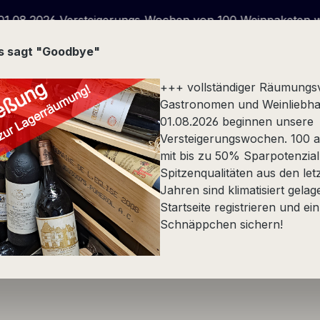
steigerungs-Wochen von 100 Weinpaketen wegen Geschäfts
us sagt "Goodbye"
+++ vollständiger Räumungs
Gastronomen und Weinliebha
01.08.2026 beginnen unsere
Versteigerungswochen. 100 at
Stückfass
Spezialität
Alkoholfrei
Präsente
mit bis zu 50% Sparpotenzial
Spitzenqualitäten aus den let
Jahren sind klimatisiert gelag
Startseite registrieren und ein
Schnäppchen sichern!
Philosophie
Verschluss
Appellation