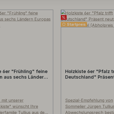
%
Startpreis
e 6er "Frühling" feine
Holzkiste 6er "Pfalz tr
on aus sechs Ländern
Deutschland" Präsent
(Abholpreis)
mit Schiebedeckel
(Abholpreis Vinothek
 mit unserer
Spezial-Empfehlung von
skiste" wünscht Ihre
Sommelier Jürgen Tullius
erfamilie Tullius aus dem
Abwechslungsreich best