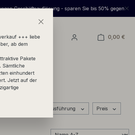
auflösung - sparen Sie bis 50% gegenüber UVP + + +
0,00 €
Ware
verkauf +++ liebe
ber, ab dem
traktive Pakete
. Sämtliche
zten einhundert
ert. Jetzt auf der
zigartige
Linie
Ausführung
Preis