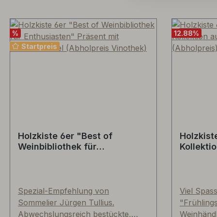
%
12.88
%
Startpreis
Holzkiste 6er "Best of
Holzkist
Weinbibliothek für
Kollekti
Enthusiasten" Präsent mit
Europas 
Schiebedeckel (Abholpreis
Vinothek)
Spezial-Empfehlung von
Viel Spass
Sommelier Jürgen Tullius.
"Frühling
Abwechslungsreich bestückte,
Weinhändl