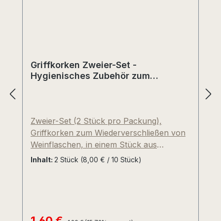
Griffkorken Zweier-Set -
Hygienisches Zubehör zum
Wiederverschließen
Zweier-Set (2 Stück pro Packung),
Griffkorken zum Wiederverschließen von
Weinflaschen, in einem Stück aus
Vollkunststoff gegossen. Sehr stabil mit
Inhalt:
2 Stück
(8,00 € / 10 Stück)
aufgerauter, griffiger Oberfläche. Geeignet
für nahezu alle Standardflaschen mit 18,5
mm Mündung (= Innendurchmesser des
Flaschenrandes) Unser Griffkoren liegt
super in der Hand und ist ein besonders
1,60 €
Regulärer Preis:
Verkaufspreis: