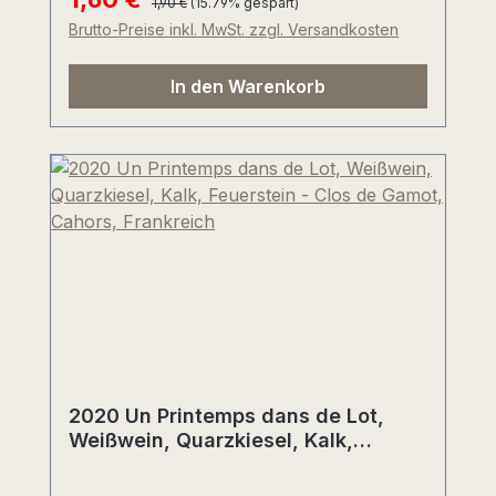
1,90 €
(15.79% gespart)
praktisches und sehr hygienisches
Brutto-Preise inkl. MwSt. zzgl. Versandkosten
Zubehör für alle Weinliebhaber. Hinweis:
nicht geeignet für Flaschen mit
In den Warenkorb
Schraubverschluss, 3000ml
Doppelmagnum oder größere Formate.
Vertrieb: Weinhandel Tullius 1690, DE-
67308 Einselthum im Zellertal (Pfalz).
2020 Un Printemps dans de Lot,
Weißwein, Quarzkiesel, Kalk,
Feuerstein - Clos de Gamot, Cahors,
Frankreich