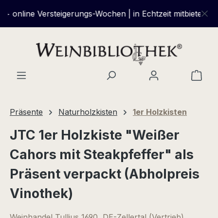
Zum Hauptinhalt springen
online Versteigerungs-Wochen | in Echtzeit mitbieten und 
Ware
Präsente
Naturholzkisten
1er Holzkisten
JTC 1er Holzkiste "Weißer
Cahors mit Steakpfeffer" als
Präsent verpackt (Abholpreis
Vinothek)
Weinhandel Tullius 1690, DE-Zellertal (Vertrieb)