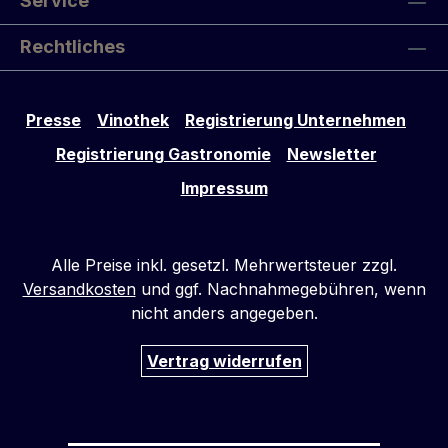
Service
Wachtel. Man spürt die sehr sorgfältige
und traditionsbewusste Handschrift vom
Rechtliches
Junoirchef Franck Hermann. Angebot gilt
solange der Vorrat reicht - leider haben
wir nur noch weniger als 100 Flaschen an
Presse
Vinothek
Registrierung Unternehmen
Lager. Übrigens, die Weinregion Cahors ist
besonders für ihren tannin- und
Registrierung Gastronomie
Newsletter
farbstarken Malbec berühmt. Diese
Impressum
Rebsorte wird bis heute bei Bordeaux-
Blends eingesetzt und auch der
"Schwarze Wein" genannt.
Alle Preise inkl. gesetzl. Mehrwertsteuer zzgl.
Versandkosten
und ggf. Nachnahmegebühren, wenn
nicht anders angegeben.
Vertrag widerrufen