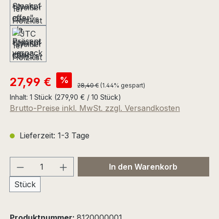
Verkaufspreis:
%
27,99 €
Regulärer Preis:
28,40 €
(1.44% gespart)
Inhalt:
1 Stück
(279,90 € / 10 Stück)
Brutto-Preise inkl. MwSt. zzgl. Versandkosten
Lieferzeit: 1-3 Tage
Produkt Anzahl: Gib den gewünschten We
In den Warenkorb
Stück
Produktnummer:
8120000001