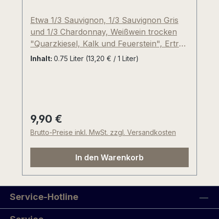
Etwa 1/3 Sauvignon, 1/3 Sauvignon Gris
und 1/3 Chardonnay, Weißwein trocken
"Quarzkiesel, Kalk und Feuerstein", Ertrag
von circa 50 hl pro Hektar, jüngere
Inhalt:
0.75 Liter
(13,20 € / 1 Liter)
Rebanlagen, Anfang der 2000er Jahre
angepflanzt, 100% Edelstahl, kühle
Gärung bei 18-20°Celsius. Äußerst
interessante und erfrischende Sorten-
Zusammenstellung. Weinbergspfirsisch,
9,90 €
Regulärer Preis:
Grüne Paprika, Brennessel, Kresse,
Brutto-Preise inkl. MwSt. zzgl. Versandkosten
weißer Spargel und feine Blütenaromen,
langer, buttriger und weinig-hefiger
In den Warenkorb
Nachhall am Gaumen. Die vorhandene
Viskosität durch 14,5%vol wird durch die
Säure und die rauchige Mineralität des
Feuersteins perfekt getragen. Lecker zum
Service-Hotline
Sommersalat, gegrilltem Putensteak oder