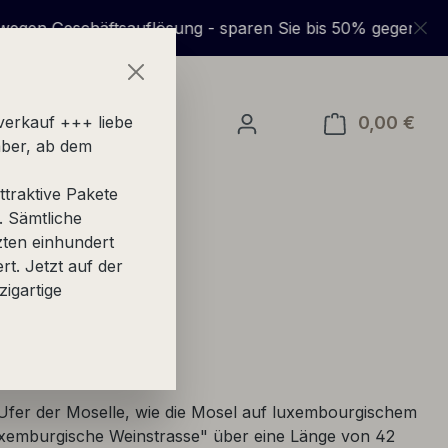
paren Sie bis 50% gegenüber UVP + + +
0,00 €
Ware
verkauf +++ liebe
ber, ab dem
traktive Pakete
. Sämtliche
zten einhundert
ert. Jetzt auf der
zigartige
Ufer der Moselle, wie die Mosel auf luxembourgischem
uxemburgische Weinstrasse" über eine Länge von 42