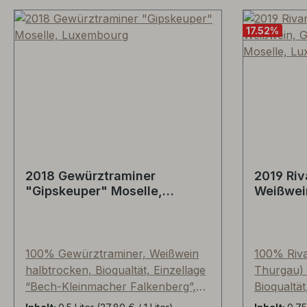
17.52
%
2018 Gewürztraminer
2019 Riv
"Gipskeuper" Moselle,
Weißwein
Luxembourg
Welbes,
100% Gewürztraminer, Weißwein
100% Riva
halbtrocken, Bioqualtät, Einzellage
Thurgau) 
“Bech-Kleinmacher Falkenberg”,
Bioqualtät
Mostgewicht 109°Oechsle,
"Gipskeu