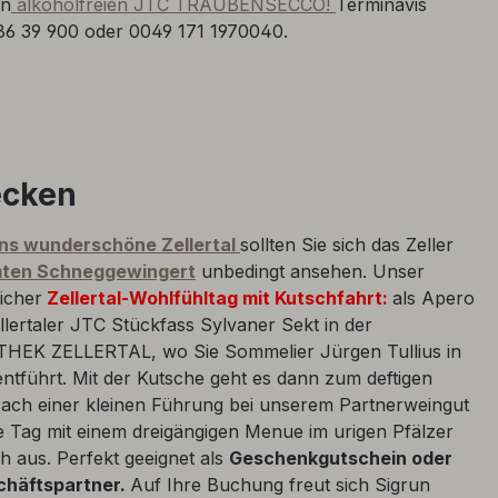
en
alkoholfreien JTC TRAUBENSECCO!
Terminavis
86 39 900 oder 0049 171 1970040.
ecken
ins wunderschöne Zellertal
sollten Sie sich das Zeller
ten Schneggewingert
unbedingt ansehen. Unser
icher
Zellertal-Wohlfühltag
mit Kutschfahrt:
als Apero
llertaler JTC Stückfass Sylvaner Sekt in der
OTHEK ZELLERTAL, wo Sie Sommelier Jürgen Tullius in
ntführt. Mit der Kutsche geht es dann zum deftigen
Nach einer kleinen Führung bei unserem Partnerweingut
e Tag mit einem dreigängigen Menue im urigen Pfälzer
h aus. Perfekt geeignet als
Geschenkgutschein oder
schäftspartner.
Auf Ihre Buchung freut sich Sigrun