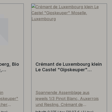
erg, Bio
Crémant de Luxembourg klein
,
Le Castel "Gipskeuper"
Moselle, Luxembourg
in
Spannende Assemblage aus
ipskeuper"
jeweils 1/3 Pinot Blanc, Auxerrois
cher
und Riesling, Crémant de
ige Reben
Luxembourg, Brut, Dosage circa