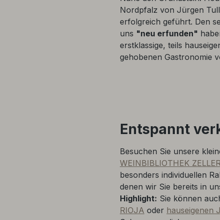
Nordpfalz von Jürgen Tull
erfolgreich geführt. Den 
uns
"neu erfunden"
haben
erstklassige, teils hauseige
gehobenen Gastronomie v
Entspannt ver
Besuchen Sie unsere klei
WEINBIBLIOTHEK ZELLE
besonders individuellen R
denen wir Sie bereits in
Highlight:
Sie können auch
RIOJA
oder
hauseigenen