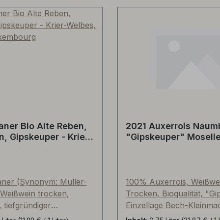
aner Bio Alte Reben,
2021 Auxerrois Naumb
, Gipskeuper - Krier-
"Gipskeuper" Moselle
 Moselle, Luxembourg
Luxembourg
ner (Synonym: Müller-
100% Auxerrois, Weißwe
Weißwein trocken,
Trocken, Bioqualität, "G
, tiefgründiger
Einzellage Bech-Kleinma
per" rund um Bech-
Naumberg, circa 40-jähr