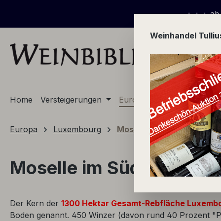
m Hauptinhalt springen
Zur Suche springen
Zur Hauptnavigation springen
+ + + ab 01.08.2026 Versteigerungs-Wo
Weinhandel Tulli
Home
Versteigerungen
Europa
Champagne
Europa
Luxembourg
Moselle
Moselle im Südosten L
Der Kern der
1300 Hektar Gesamt-Rebfläche Luxemb
Boden genannt. 450 Winzer (davon rund 40 Prozent "Pr