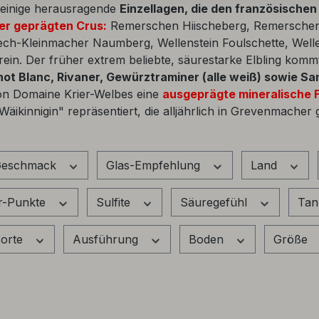
 einige herausragende
Einzellagen, die den französische
er geprägten Crus:
Remerschen Hiischeberg, Remerschen 
ch-Kleinmacher Naumberg, Wellenstein Foulschette, Welle
ein. Der früher extrem beliebte, säurestarke Elbling komm
inot Blanc, Rivaner, Gewürztraminer (alle weiß) sowie San
on Domaine Krier-Welbes eine
ausgeprägte mineralische F
kinnigin" repräsentiert, die alljährlich in Grevenmacher g
eschmack
Glas-Empfehlung
Land
r-Punkte
Sulfite
Säuregefühl
Tan
orte
Ausführung
Boden
Größe