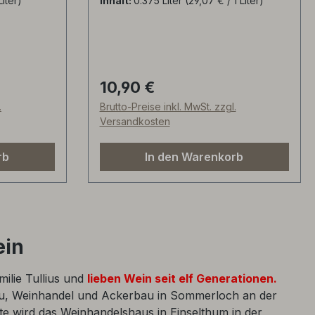
Liter)
Inhalt:
0.375 Liter
(29,07 € / 1 Liter)
au anfangs
11g je Liter, klassische
 im 500
Flaschengärung (Methode
ndischer
Champagnoise), Der Name "Le
Castel" kommt von der Kapelle in
,
Bad-Mondorf (früher Kastell).
10,90 €
Regulärer Preis:
hr gutes
.
Brutto-Preise inkl. MwSt. zzgl.
nderbar
Versandkosten
üllt mit
t und San
rb
In den Warenkorb
ein
milie Tullius und
lieben Wein seit elf Generationen.
au, Weinhandel und Ackerbau in Sommerloch an der
e wird das Weinhandelshaus in Einselthum in der