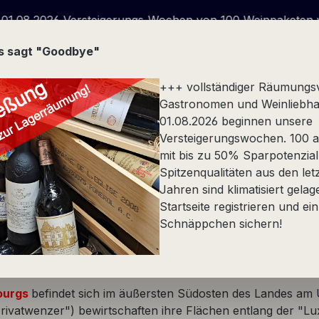
chen von 100 Weinpaketen wegen Geschäftsauflösung - s
us sagt "Goodbye"
+++ vollständiger Räumungs
Gastronomen und Weinliebha
01.08.2026 beginnen unsere
Versteigerungswochen. 100 at
Stückfass
Spezialität
Alkoholfrei
Präsente
mit bis zu 50% Sparpotenzial
Spitzenqualitäten aus den let
Jahren sind klimatisiert gelag
Startseite registrieren und ein
Schnäppchen sichern!
uxembourg
ourgs
befindet sich im äußersten Südosten des Landes am 
ivatwenzer") bewirtschaften ihre Flächen entlang der "L