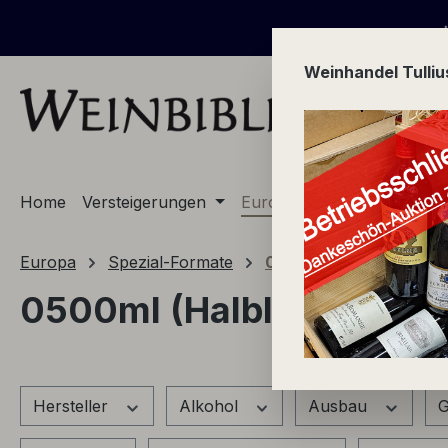
m Hauptinhalt springen
Zur Suche springen
Zur Hauptnavigation springen
+ + + ab 0
Weinhandel Tulli
Home
Versteigerungen
Europa
Champagne
Europa
Spezial-Formate
0500ml (Halbliter)
0500ml (Halbliter)
Hersteller
Alkohol
Ausbau
G