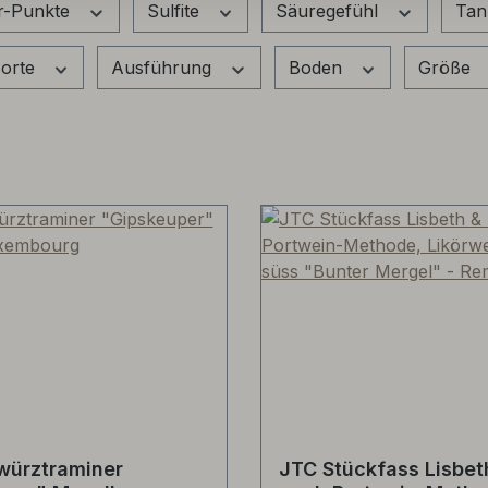
r-Punkte
Sulfite
Säuregefühl
Tan
orte
Ausführung
Boden
Größe
würztraminer
JTC Stückfass Lisbet