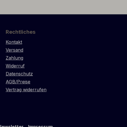
llius).
gesüßt und einige Tage mit sechs
er Aperitif
verschiedenen Gewürzen
leiter,
mazeriert, die dem SAV GLÖD
ougattorte
seinen einzigartigen Charakter
i aus
verleihen. Aufgespritet wird stets
Rechtliches
 Öffnen
mit einem hauseigenem "Snaps",
Kontakt
lt bei
der ebenfalls aus regionalem
ewahren,
Birkensaft gebrannt wird. Der
Versand
Saft eine
Name GLÖD bedeutet frei
Zahlung
äure-
übersetzt auf Deutsch "Glühwein
Widerruf
 kann.
aus natürlich gewonnenem Saft
Datenschutz
sgrund,
des Waldes" (HUSET = das
AGB/Preise
Prozess.
Geschäft bzw. die Firma). Die
Vertrag widerrufen
besonders aromatischen Gewürze
lauten wie folgt: Schwarzer
riffkorken
Pfeffer, echte Zimtstange, Ingwer,
m
Nelke, Pomeranzenschale und
Kardamon - siehe Foto mit sechs
Tellern in der Bildleiste (v.o.l.n.u.r.) .
Newsletter
Impressum