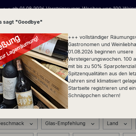
1.08.2026 Versteigerungs-Wochen von 100 Weinpaketen w
us sagt "Goodbye"
+++ vollständiger Räumungs
Gastronomen und Weinliebha
01.08.2026 beginnen unsere
Versteigerungswochen. 100 at
Stückfass
Spezialität
Alkoholfrei
Präsente
mit bis zu 50% Sparpotenzial
Spitzenqualitäten aus den let
Jahren sind klimatisiert gelag
Startseite registrieren und ein
Schnäppchen sichern!
eschmack
Glas-Empfehlung
Land