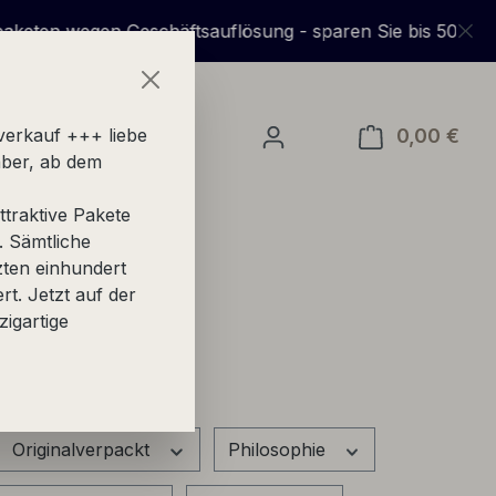
egen Geschäftsauflösung - sparen Sie bis 50% gegenüber
0,00 €
Ware
verkauf +++ liebe
ber, ab dem
traktive Pakete
. Sämtliche
zten einhundert
ert. Jetzt auf der
zigartige
Originalverpackt
Philosophie