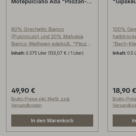
Motepulciano Ada "Pliozän-
"Gipskeu
Kalk Fossilien"
Luxembo
Montepulciano, Italien
80% Grechetto Bianco
100% Gew
(Pulcinculo) und 20% Malvasia
halbtrocke
Bianco Weißwein edelsüß, "Pliozän
“Bech-Kle
Kalk-Lehmböden mit fossilen
Mostgewic
Inhalt:
0.375 Liter
(133,07 € / 1 Liter)
Inhalt:
0.5 
Muscheln und Austern" auf rund
dezente, 
350mNN. Er wird nach einem alten
18g je Lit
Rezept hergestellt, das das
typische 
Trocknen der Trauben in gut
Rosenblät
belüfteten Räumen vorsieht. Er ist
Litschi eri
49,90 €
18,90 
Regulärer Preis:
Regulärer
schon immer ein Zeichen der
sondern w
Brutto-Preise inkl. MwSt. zzgl.
Brutto-Preis
Gastfreundlichkeit, wurde
toller Säu
Versandkosten
Versandkos
Reisenden angeboten, bei Festen
süß wirke
getrunken oder zum Anstoßen bei
In den Warenkorb
I
besonderen Mahlzeiten verwendet.
Er trägt den Namen „Mamma Ada“