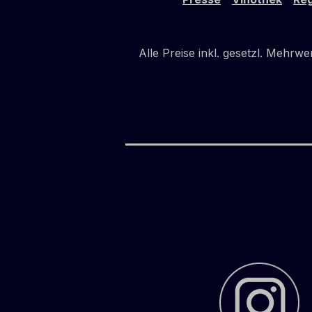
Gewürznoten; schwarze
Walnüsse, intensiv, süß und lang
anhaltend im Mund. Man trinkt ihn
Alle Preise inkl. gesetzl. Mehrwe
am besten nach den Mahlzeiten zu
den typischen Cantucci oder
anderen trockenen Nachspeisen.