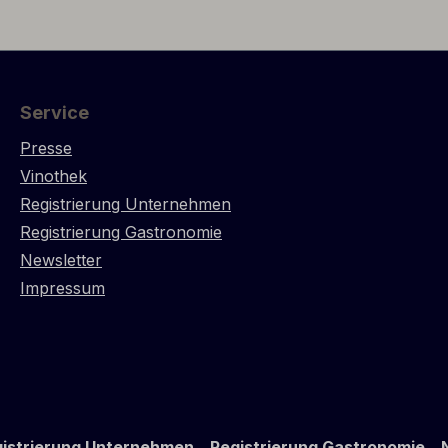
Sigrun Hildegard Webel-Tu
Sehr feiner, fruchtbetont
und edelsüßer Dessertbeg
perfekt zur Schweizer N
und Schoggi von Sprüngl
Service
Zürich. Nach dem ersten
Presse
bitte unbedingt gut geküh
mindestens 8-10°C aufb
Vinothek
da ansonsten der frische 
Registrierung Unternehmen
Nachgärung mit Kohlens
Registrierung Gastronomie
Entwicklung verursuchen
Newsletter
Dies ist kein Reklamation
Impressum
sondern ein natürlicher 
Auslieferung in
wiederverschließbarer
„Apothekerflasche“ mit G
und Zimmerle's schicke
schwarzen Seidenpapier.
istrierung Unternehmen
Registrierung Gastronomie