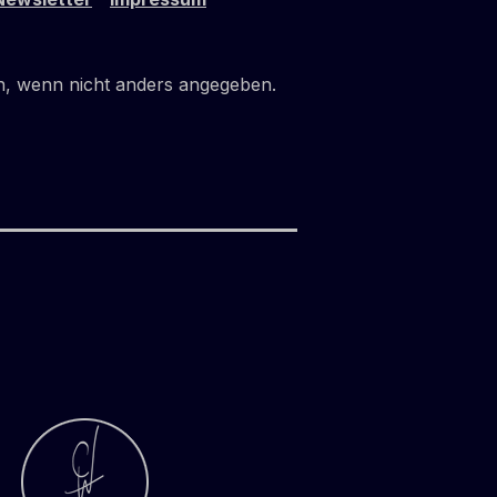
Wir hatten übrigens die Ehre, die
Produktions-Prozesse in der
hygienisch-reinen Manufaktur in
 wenn nicht anders angegeben.
Östersund gemeinsam mit dem
sehr kompetenten Kellermeister
und Wissenschafter Andreas
Richter persönlich besichtigen zu
dürfen. Zelebrieren Sie dieses
absolut aussergewöhnliche
Getränk aus dem hohen Norden
Europas pur und eisgekühlt als
leichten Apero oder mit Indian
Tonic Water, Limitte, Eis und einem
Thymianzweig als Cocktail. In der
kühlen Jahreszeit macht er auch
als warmer Glühwein richtig viel
Spaß! So oder so ein echter
Hochgenuss! Unfassbar
erfrischend und klar wie das