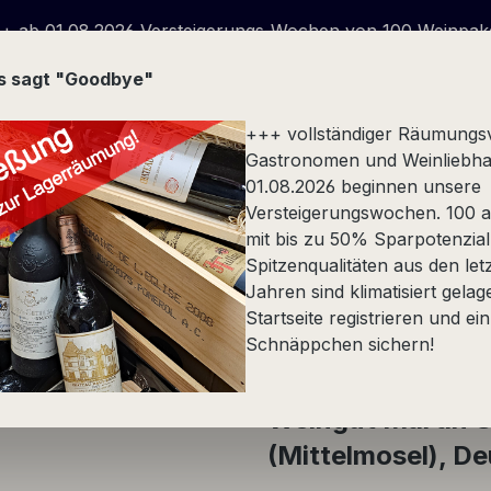
026 Versteigerungs-Wochen von 100 Weinpaketen wegen Ge
us sagt "Goodbye"
+++ vollständiger Räumungs
Gastronomen und Weinliebha
01.08.2026 beginnen unsere
Versteigerungswochen. 100 at
Stückfass
Spezialität
Alkoholfrei
Präsente
mit bis zu 50% Sparpotenzial
Spitzenqualitäten aus den let
n
Jahren sind klimatisiert gelag
Startseite registrieren und ein
Schnäppchen sichern!
Weingut Martin 
(Mittelmosel), D