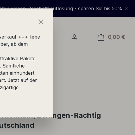
schäftsauflösung - sparen Sie bis 50% gegenüber UVP +
0,00 €
Ware
verkauf +++ liebe
ber, ab dem
traktive Pakete
. Sämtliche
zten einhundert
ert. Jetzt auf der
zigartige
Schömann, Zeltingen-Rachtig
eutschland