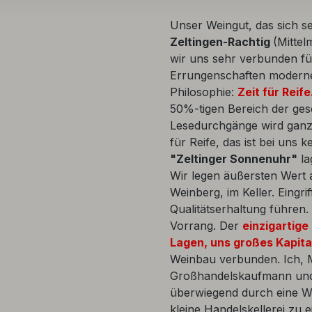
Unser Weingut, das sich sei
Zeltingen-Rachtig
(Mittel
wir uns sehr verbunden füh
Errungenschaften moderne
Philosophie:
Zeit für Reif
50%-tigen Bereich der ge
Lesedurchgänge wird ganz 
für Reife, das ist bei uns 
"Zeltinger Sonnenuhr"
la
Wir legen äußersten Wert a
Weinberg, im Keller. Eingr
Qualitätserhaltung führen.
Vorrang. Der
einzigartige
Lagen, uns großes Kapita
Weinbau verbunden. Ich, 
Großhandelskaufmann und 
überwiegend durch eine We
kleine Handelskellerei zu 