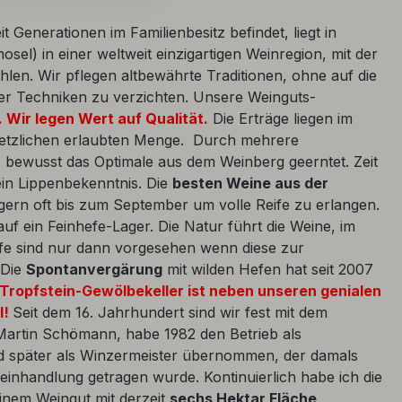
t Generationen im Familienbesitz befindet, liegt in
mosel) in einer weltweit einzigartigen Weinregion, mit der
len. Wir pflegen altbewährte Traditionen, ohne auf die
r Techniken zu verzichten. Unsere Weinguts-
e. Wir legen Wert auf Qualität.
Die Erträge liegen im
setzlichen erlaubten Menge. Durch mehrere
bewusst das Optimale aus dem Weinberg geerntet. Zeit
kein Lippenbekenntnis. Die
besten Weine aus der
gern oft bis zum September um volle Reife zu erlangen.
uf ein Feinhefe-Lager. Die Natur führt die Weine, im
iffe sind nur dann vorgesehen wenn diese zur
 Die
Spontanvergärung
mit wilden Hefen hat seit 2007
 Tropfstein-Gewölbekeller ist neben unseren genialen
l!
Seit dem 16. Jahrhundert sind wir fest mit dem
Martin Schömann, habe 1982 den Betrieb als
später als Winzermeister übernommen, der damals
inhandlung getragen wurde. Kontinuierlich habe ich die
einem Weingut mit derzeit
sechs Hektar Fläche