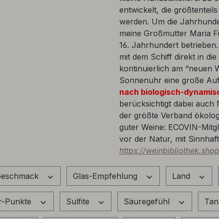
entwickelt, die größtenteils
werden. Um die Jahrhund
meine Großmutter Maria Fi
16. Jahrhundert betrieben
mit dem Schiff direkt in die
kontinuierlich am “neuen We
Sonnenuhr eine große Aufg
nach biologisch-dynamisc
berücksichtigt dabei auch 
der größte Verband ökolog
guter Weine: ECOVIN-Mitglie
vor der Natur, mit Sinnhaft
https://weinbibliothek.sho
eschmack
Glas-Empfehlung
Land
r-Punkte
Sulfite
Säuregefühl
Tan