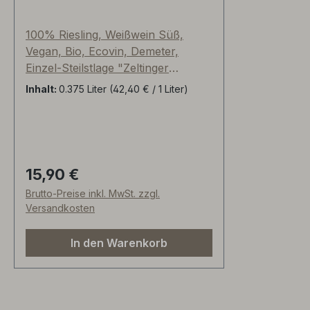
"Grauschiefer" Mosel,
Deutschland
100% Riesling, Weißwein Süß,
Vegan, Bio, Ecovin, Demeter,
Einzel-Steilstlage "Zeltinger
Sonnenuhr" aus Devonschiefer.
Inhalt:
0.375 Liter
(42,40 € / 1 Liter)
Spontanvergärung mit natürlichen
Hefen im Tropfsteingewölbe.
Martin Schömanns Keller hat
dadurch ganzjährig die perfekte
Luftfeuchtigkeit für einen
15,90 €
Regulärer Preis:
langsamen Reifeprozess in seinen
Brutto-Preise inkl. MwSt. zzgl.
traditionellen Mosel-Fuderfässern.
Versandkosten
In den Warenkorb