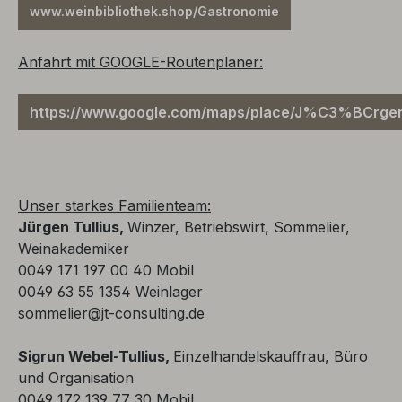
www.weinbibliothek.shop/Gastronomie
Anfahrt mit GOOGLE-Routenplaner:
https://www.google.com/maps/place/J%C3%BCrgen
Unser starkes Familienteam:
Jürgen Tullius,
Winzer, Betriebswirt, Sommelier,
Weinakademiker
0049 171 197 00 40 Mobil
0049 63 55 1354 Weinlager
sommelier@jt-consulting.de
Sigrun Webel-Tullius,
Einzelhandelskauffrau, Büro
und Organisation
0049 172 139 77 30 Mobil