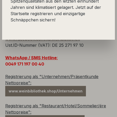
Spitzenqualitäten aus den letzten einhundert
DE-67308 Einselthum/Zellertal (Pfalz)
Jahren sind klimatisiert gelagert. Jetzt auf der
Germany • Allemagne • Alemania
Startseite registrieren und einzigartige
0049 63 55 86 39 900
Schnäppchen sichern!
0049 171 197 00 40
info@weinbibliothek.shop
www.weinbibliothek.shop
www.facebook.com/jtc.weinbibliothek
Ust.ID-Nummer (VAT): DE 25 271 97 10
WhatsApp / SMS Hotline
:
0049 171 197 00 40
Registrierung als "Unternehmen/Präsentkunde
Nettopreise":
www.weinbibliothek.shop/Unternehmen
Registrierung als "Restaurant/Hotel/Sommelier/ére
Nettopreise":