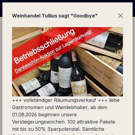
Zum Hauptinhalt springen
+ + + online Versteigerungs-Wochen | in Echtzeit mitbiete
Weinhandel Tullius sagt "Goodbye"
Ware
Rechtliches
Kontakt
Kontakt
+++ vollständiger Räumungsverkauf +++ liebe
Gastronomen und Weinliebhaber, ab dem
Anschrift Büro und Vinothek:
01.08.2026 beginnen unsere
Firma JTC Wine-Consulting
Versteigerungswochen. 100 attraktive Pakete
c/o Inhaber Jürgen Tullius
mit bis zu 50% Sparpotenzial. Sämtliche
Im Schönnagel 2