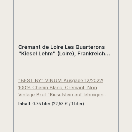
Crémant de Loire Les Quarterons
"Kiesel Lehm" (Loire), Frankreich
BEST BY "VINUM 12/2022"
"BEST BY" VINUM Ausgabe 12/2022!
100% Chenin Blanc, Crémant, Non
Vintage Brut "Kieselstein auf lehmigen
Unterboden", in manchen Jahrgängen
Inhalt:
0.75 Liter
(22,53 € / 1 Liter)
fließen auch Chardonnay und Cabernet
Franc in Assemblage des Grundweines
ein. Extra frühe Lese im Herbst, um eine
besonders lebendige Säure und niedrige