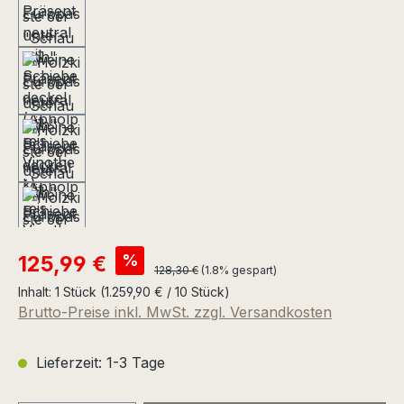
Verkaufspreis:
%
125,99 €
Regulärer Preis:
128,30 €
(1.8% gespart)
Inhalt:
1 Stück
(1.259,90 € / 10 Stück)
Brutto-Preise inkl. MwSt. zzgl. Versandkosten
Lieferzeit: 1-3 Tage