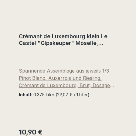
Magnumflaschen lieferbar.
Crémant de Luxembourg klein Le
Castel "Gipskeuper" Moselle,
Luxembourg
Spannende Assemblage aus jeweils 1/3
Pinot Blanc, Auxerrois und Riesling,
Crémant de Luxembourg, Brut, Dosage
circa 11g je Liter, klassische
Inhalt:
0.375 Liter
(29,07 € / 1 Liter)
Flaschengärung (Methode
Champagnoise), Der Name "Le Castel"
kommt von der Kapelle in Bad-Mondorf
(früher Kastell).
10,90 €
Regulärer Preis: