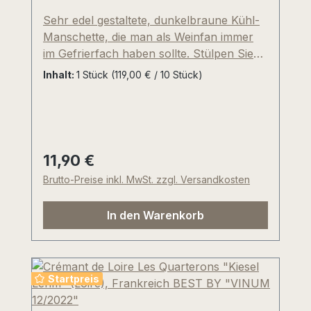
Sehr edel gestaltete, dunkelbraune Kühl-
Manschette, die man als Weinfan immer
im Gefrierfach haben sollte. Stülpen Sie
ganz einfach den "VacuVin" über Ihren
Inhalt:
1 Stück
(119,00 € / 10 Stück)
normal temperierten Lieblingswein, Sekt,
Champagner, Apero oder über Ihre
Trinkglas! In wenigen Minuten erzielen Sie
eine optimale Serviertemperatur, die über
lange Zeit erhalten bleibt. Geeignet für
11,90 €
Regulärer Preis:
zahlreiche 370ml, 750ml Größen. Nicht zu
Brutto-Preise inkl. MwSt. zzgl. Versandkosten
verwenden für 1500ml Magnum oder
größere Flaschen. Äusserst praktisch für
In den Warenkorb
ein gemütliches Picknick unterwegs oder
ein schönes Präsent in unseren
Holzkisten und Geschenkkörben.
Startpreis