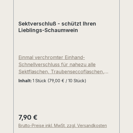
Sektverschluß - schützt Ihren
Lieblings-Schaumwein
Einmal verchromter Einhand-
Schnellverschluss für nahezu alle
Sektflaschen, Traubenseccoflaschen,
Champagnerflaschen und Bierflaschen mit
Inhalt:
1 Stück
(79,00 € / 10 Stück)
Kronkorken-Mündung. Ideal in
Kombination mit unserer schicken,
dunkelbraunen Kühl-Manschette. Die
Anwendung unseres Sektflaschen-
Verschlusses ist denkbar einfach: Bügel
7,90 €
Regulärer Preis:
nach oben klappen und fest auf die
Brutto-Preise inkl. MwSt. zzgl. Versandkosten
geöffnete Flaschen drücken. Die Dichtung