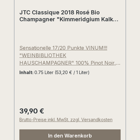
JTC Classique 2018 Rosé Bio
Champagner "Kimmeridgium Kalk"
Côte des Bar Champagne,
Frankreich
Sensationelle 17/20 Punkte VINUM!!!
"WEINBIBLIOTHEK
HAUSCHAMPAGNER" 100% Pinot Noir,
Champagner Brut "Kimmeridgium Kalk",
Inhalt:
0.75 Liter
(53,20 € / 1 Liter)
Bio-zertifiziert, Jahrgang 2018 (franz.
"Millesime" oder "l'année"), über 45-
jährige Reben, klassische Flaschengärung
mit ca. 26-30 Monaten Hefelager. Die
Weinberge des Geschwisterpaares Lucie
39,90 €
Regulärer Preis:
und Sébastien Cheurlin liegen nur wenige
Brutto-Preise inkl. MwSt. zzgl. Versandkosten
Kilometer nordwestlich der weltberühmten
Region Chablis und verfügen über nahezu
In den Warenkorb
identische Böden. Die Dosage unserer