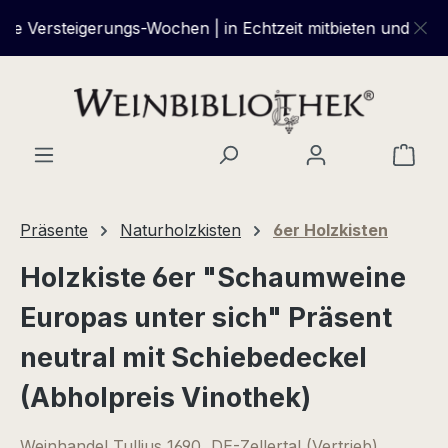
Zum Hauptinhalt springen
ersteigerungs-Wochen | in Echtzeit mitbieten und über 50%
Ware
Präsente
Naturholzkisten
6er Holzkisten
Holzkiste 6er "Schaumweine
Europas unter sich" Präsent
neutral mit Schiebedeckel
(Abholpreis Vinothek)
Weinhandel Tullius 1690, DE-Zellertal (Vertrieb)