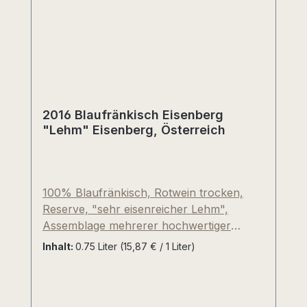
2016 Blaufränkisch Eisenberg
"Lehm" Eisenberg, Österreich
100% Blaufränkisch, Rotwein trocken,
Reserve, "sehr eisenreicher Lehm",
Assemblage mehrerer hochwertiger
Blaufränkisch-Lagen nahe des deutsch-
Inhalt:
0.75 Liter
(15,87 € / 1 Liter)
ungarischen Schützenhügels bei Deutsch-
Schützen. Vergärung größtenteils im
Edelstahltank, Reifezeit über 13-14