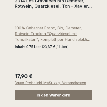
2014 Les Gravilices Bio Demeter,
Rotwein, Quarzkiesel, Ton - Xavier
Amirault, St. Nicolas de Bourgueil,
Loire, Frankreich
100% Cabernet Franc, Bio, Demeter,
Rotwein Trocken "Quarzkiesel mit
Tonsilikaten", komplett per Hand selektive
gelesen, Edelstahl und im gebrauchten
Inhalt:
0.75 Liter
(23,87 € / 1 Liter)
3000 Liter Foudre-Eichenfass, Floral,
Jasmin, Veilchen, Brombeere, dunkle
Waldbeeren, für Cabernet Franc sehr
typische, vegetabile und krautige Noten
mit pikantem Gerbstoff, Alles in Allem sehr
17,90 €
Regulärer Preis:
harmonisch mit fruchtbetontem Nachhall.
Brutto-Preise inkl. MwSt. zzgl. Versandkosten
Trinkreif und lecker!
In den Warenkorb