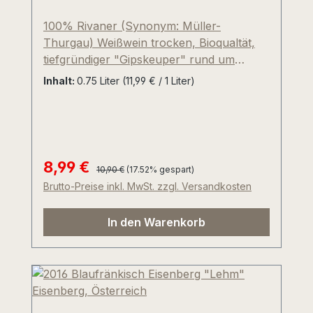
100% Rivaner (Synonym: Müller-
Thurgau) Weißwein trocken, Bioqualtät,
tiefgründiger "Gipskeuper" rund um
Bech-Kleinmacher, 30°Neigung, über 35-
Inhalt:
0.75 Liter
(11,99 € / 1 Liter)
jährige Reben, 100% Edelstahl, geringe
Säure, feine Würze, gelbfruchtig, floral,
enorme geschmackliche Dichte, welche
die alten, tief verwurzelten Rebstöcke zu
verantworten haben. Ein Geheimtipp zum
8,99 €
Regulärer Preis:
Verkaufspreis:
10,90 €
(17.52% gespart)
Top-Preis-Genussverhältnis!
Brutto-Preise inkl. MwSt. zzgl. Versandkosten
In den Warenkorb