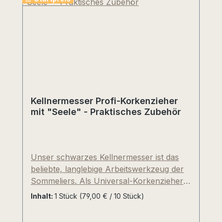
Nachhall. Mit zunehmender Reife
gereiftem Käse, passt aber auch gut zu
entwickeln sich beim Nebbiolo einzigartige
Fleischgerichten mit kräftiger, dunkler
Tertiäraromen (durch lange
Sauce.
Flaschenlagerung hervorgerufene
Aromen), die an Waldspaziergang, Moos,
Tabak und Süßholz erinnern.
Kellnermesser Profi-Korkenzieher
mit "Seele" - Praktisches Zubehör
Unser schwarzes Kellnermesser ist das
beliebte, langlebige Arbeitswerkzeug der
Sommeliers. Als Universal-Korkenzieher
verfügt es über ein kleines, ausklappbares
Inhalt:
1 Stück
(79,00 € / 10 Stück)
Messer, eine Hebelfunktion mit zwei
Gelenken, Bierdeckelöffner und eine