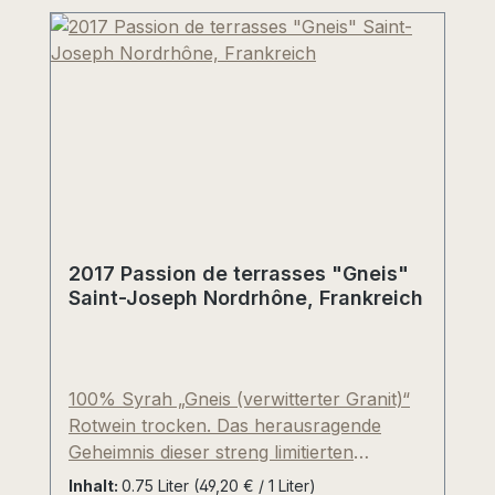
2017 Passion de terrasses "Gneis"
Saint-Joseph Nordrhône, Frankreich
100% Syrah „Gneis (verwitterter Granit)“
Rotwein trocken. Das herausragende
Geheimnis dieser streng limitierten
Abfüllung sind die über 115-jährigen
Inhalt:
0.75 Liter
(49,20 € / 1 Liter)