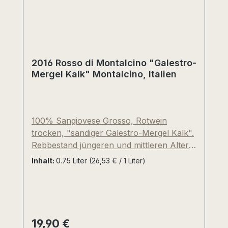
eleganter Rosso-Stil“.
2016 Rosso di Montalcino "Galestro-
Mergel Kalk" Montalcino, Italien
100% Sangiovese Grosso, Rotwein
trocken, "sandiger Galestro-Mergel Kalk".
Rebbestand jüngeren und mittleren Alters
auf circa 400mNN (Nordost-Exposition),
Inhalt:
0.75 Liter
(26,53 € / 1 Liter)
direkt um das Stammhaus der Familie
Gianetti herum. 100% Handlese, strenge
Traubenselektion, zunächst
Kyromazeration bei 4° Celsius, danach
Maischegärung mit den entrappten
19,90 €
Regulärer Preis: