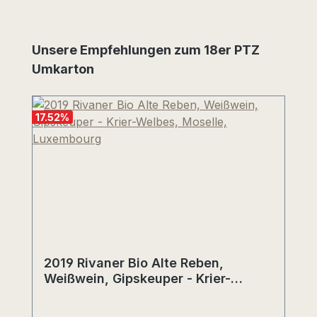
Produktgalerie überspringen
Unsere Empfehlungen zum 18er PTZ
Umkarton
17.52
%
2019 Rivaner Bio Alte Reben,
Weißwein, Gipskeuper - Krier-
Welbes, Moselle, Luxembourg