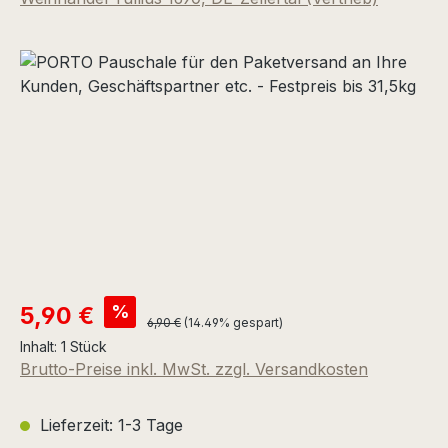
Bildergalerie überspringen
Verkaufspreis:
%
5,90 €
Regulärer Preis:
6,90 €
(14.49% gespart)
Inhalt:
1 Stück
Brutto-Preise inkl. MwSt. zzgl. Versandkosten
Lieferzeit: 1-3 Tage