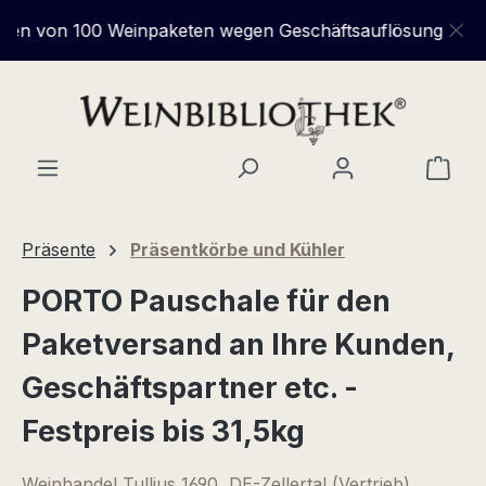
Zum Hauptinhalt springen
00 Weinpaketen wegen Geschäftsauflösung - sparen Sie b
Ware
Präsente
Präsentkörbe und Kühler
PORTO Pauschale für den
Paketversand an Ihre Kunden,
Geschäftspartner etc. -
Festpreis bis 31,5kg
Weinhandel Tullius 1690, DE-Zellertal (Vertrieb)