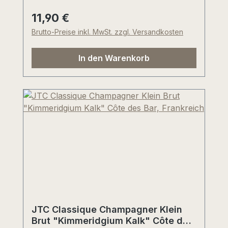
Monate im großen, gebrauchten Holzfass
(ausschließlich mehrfach belegt). Saftig-
11,90 €
Regulärer Preis:
beerig, dunkle Waldfrüchte, ätherische
Brutto-Preise inkl. MwSt. zzgl. Versandkosten
Frische und regional typische, einzigartige
Mineralität. Toller, trinkreifer
In den Warenkorb
Alltagsrotwein mit reichlich violett-roter
Farbe im Glas.
JTC Classique Champagner Klein
Brut "Kimmeridgium Kalk" Côte des