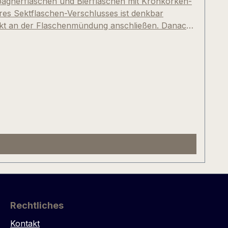
pagnerflaschen und Bierflaschen mit Kronkorken-
es Sektflaschen-Verschlusses ist denkbar
irekt an der Flaschenmündung anschließen. Danach
ignet. Bitte stets gründlich reinigen und trocken
 Flaschen mit Schraubverschluß, Glasverschluß
Rechtliches
Kontakt