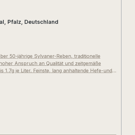
al, Pfalz, Deutschland
ber 50-jährige Sylvaner-Reben, traditionelle
 hoher Anspruch an Qualität und zeitgemäße
s 1,7g je Liter. Feinste, lang anhaltende Hefe-und
alität. Puristisches Sektvergnügen! Mittlerweile ein
eutscher Schaumweinsteuer)