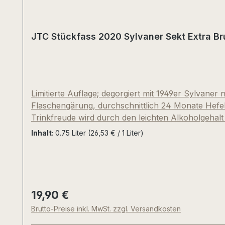
JTC Stückfass 2020 Sylvaner Sekt Extra Bru
Limitierte Auflage; degorgiert mit 1949er Sylvaner
Flaschengärung, durchschnittlich 24 Monate Hefe
Trinkfreude wird durch den leichten Alkoholgehalt v
Reifenoten, erdig, straff, kühl, elegant, Zitrusfrüc
Inhalt:
0.75 Liter
(26,53 € / 1 Liter)
Kultgetränk unseres Weinhandelshauses mit einem 
19,90 €
Regulärer Preis:
Brutto-Preise inkl. MwSt. zzgl. Versandkosten