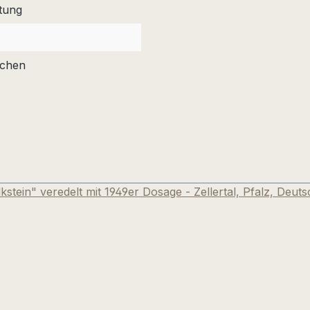
tung
ichen