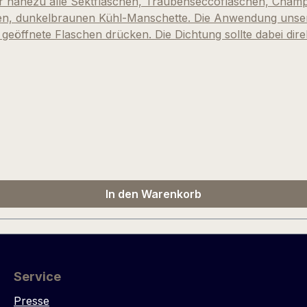
r nahezu alle Sektflaschen, Traubenseccoflaschen, Cham
ken, dunkelbraunen Kühl-Manschette. Die Anwendung unser
e geöffnete Flaschen drücken. Die Dichtung sollte dabei d
als klappen. Fertig! Auch bestens für Magnumflaschen gee
m ein verchromtes Material handet. Nicht zu verwenden für
In den Warenkorb
Service
Presse