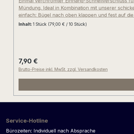
Einmal verchromter Einhand-Schnellverschluss fü
Mündung. Ideal in Kombination mit unserer schic
einfach: Bügel nach oben klappen und fest auf di
mit einer Hand den Bügel nach unten zum Flaschenh
Inhalt:
1 Stück
(79,00 € / 10 Stück)
lagern, da es sich nicht um Edelstahl, sondern u
oder Korkverschluß.
7,90 €
Regulärer Preis:
Brutto-Preise inkl. MwSt. zzgl. Versandkosten
Service-Hotline
Bürozeiten: Individuell nach Absprache