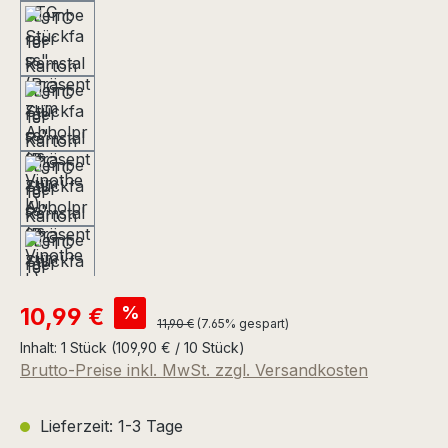
Verkaufspreis:
%
10,99 €
Regulärer Preis:
11,90 €
(7.65% gespart)
Inhalt:
1 Stück
(109,90 € / 10 Stück)
Brutto-Preise inkl. MwSt. zzgl. Versandkosten
Lieferzeit: 1-3 Tage