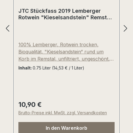
JTC Stückfass 2019 Lemberger
Rotwein "Kieselsandstein" Remstal,
Deutschland
100% Lemberger, Rotwein trocken,
Bioqualität, "Kieselsandstein“ rund um
Korb im Remstal, unfiltriert, ungeschönt.
Nach langer und kühler Maischegärung
Inhalt:
0.75 Liter
(14,53 € / 1 Liter)
fand der Ausbau im Edelstahl und
abschließend im gebrauchten Barrique-
Holzfass aus französischer Allier-Eiche
statt. Saftig-dunkle Frucht, Brombeere,
Holundersaft, Schwarzkirsche, schwarzer
10,90 €
Regulärer Preis:
Pfeffer, Schiesspulver, Mineralität++,
Brutto-Preise inkl. MwSt. zzgl. Versandkosten
trinkige Frische und feinster
Sortencharakter mit hohem Anspruch!
In den Warenkorb