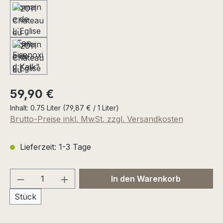
Regulärer Preis:
59,90 €
Inhalt:
0.75 Liter
(79,87 € / 1 Liter)
Brutto-Preise inkl. MwSt. zzgl. Versandkosten
Lieferzeit: 1-3 Tage
Produkt Anzahl: Gib den gewünschten We
In den Warenkorb
Stück