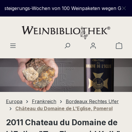
Zum Hauptinhalt springen
steigerungs-Wochen von 100 Weinpaketen wegen Geschäft
Ware
Europa
Frankreich
Bordeaux Rechtes Ufer
Château du Domaine de L'Eglise, Pomerol
2011 Chateau du Domaine de