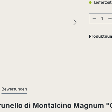
Lieferzeit
Produkt
Produktnu
Bewertungen
runello di Montalcino Magnum "