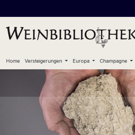
m Hauptinhalt springen
Zur Suche springen
Zur Hauptnavigation springen
+ + + 
Home
Versteigerungen
Europa
Champagne