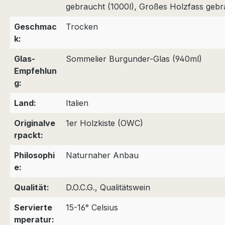
gebraucht (1000l), Großes Holzfass gebr
Geschmac
Trocken
k:
Glas-
Sommelier Burgunder-Glas (940ml)
Empfehlun
g:
Land:
Italien
Originalve
1er Holzkiste (OWC)
rpackt:
Philosophi
Naturnaher Anbau
e:
Qualität:
D.O.C.G., Qualitätswein
Servierte
15-16° Celsius
mperatur: