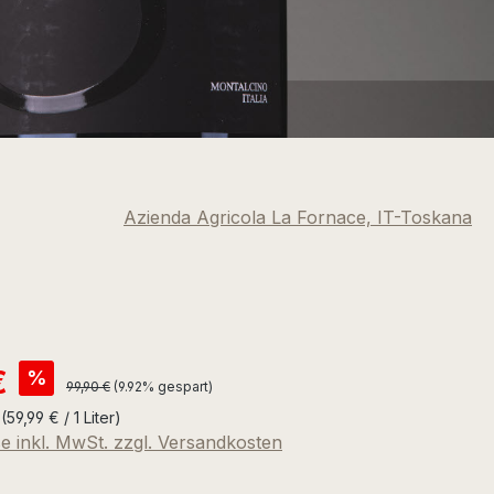
Azienda Agricola La Fornace, IT-Toskana
is:
€
%
Regulärer Preis:
99,90 €
(9.92% gespart)
r
(59,99 € / 1 Liter)
se inkl. MwSt. zzgl. Versandkosten