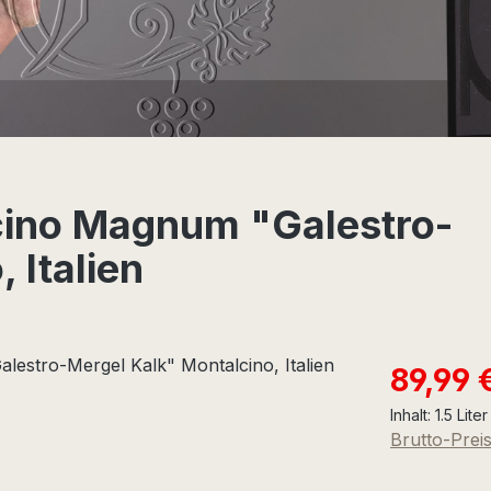
lcino Magnum "Galestro-
 Italien
Verkaufspre
89,99 
Inhalt:
1.5 Lite
Brutto-Prei