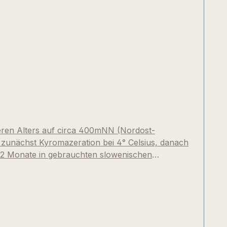
eren Alters auf circa 400mNN (Nordost-
 zunächst Kyromazeration bei 4° Celsius, danach
 12 Monate in gebrauchten slowenischen
r nur 8.000-9.500 Flaschen! Sommelierkollege
ick, eleganter Rosso-Stil“.