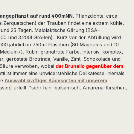
, angepflanzt auf rund 400mNN.
Pflanzdichte: circa
 Zerquetschen) der Trauben findet eine extrem kühle,
n rund 25 Tagen. Malolaktische Gärung (BSA=
000 und 3.200l Größen). Kurz vor der Abfüllung wird
7.000 jährlich in 750ml Flaschen (80 Magnums und 10
(Medium+). Rubin-granatrote Farbe, intensiv, komplex,
r, geröstete Brotrinde, Vanille, Zimt, Schokolade und
nd Säure verwoben, wobei
der Brunello gegenüber dem
ti ist immer eine unwiderstehliche Delikatesse, niemals
ne
Auswahl kräftiger Käsesorten mit unserem
sen) urteilt: "sehr fein, balsamisch, Amarena-Kirschen,