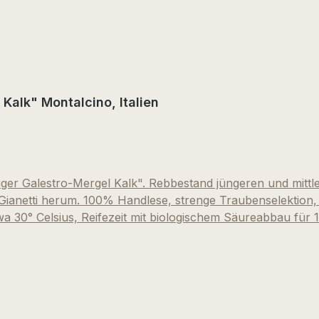
Kalk" Montalcino, Italien
ger Galestro-Mergel Kalk". Rebbestand jüngeren und mittl
 Gianetti herum. 100% Handlese, strenge Traubenselektion,
a 30° Celsius, Reifezeit mit biologischem Säureabbau für
it dunklen Reflexen, optimale Trinkreife, leider jedes Jah
alcino von La Fornace: "rotfruchtig, kräutrig-kühler Säurek