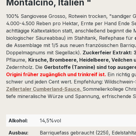
Montalcino, Italien "
100% Sangiovese Grosso, Rotwein trocken, "sandiger G
4.000-4.500 Reben pro Hektar, Ernte per Hand Ende Sep
achttägige Kaltextaktion statt, anschließend beginnt d
biologischer Säureabbau) im Stahltank, Reifephase für
die Assemblage mit 1/5 aus neuen französischen Barriqu
Doppelmagnums mit Siegellack).
Zuckerfeier Extrakt: 3
Pflaume,
Kirsche, Brombeere, Heidelbeere, Veilchen u
Zedernholz. Die
Gerbstoffe (Tannine) sind top ausger
Origini früher zugänglich und trinkreif ist.
Ein richtig 
schwer und jeden Cent wert. Empfehlung: Wildschwein-S
Zellertaler Cumberland-Sauce.
Sommelierkollege Chris
tiefe mineralische Würze und Spannung, erfrischende S
Alkohol:
14,5%vol
Ausbau:
Barriquefass gebraucht (225l), Edelstahlt