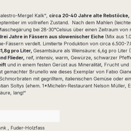
alestro-Mergel Kalk",
circa 20-40 Jahre alte Rebstöcke
tember im vollreifen Zustand. Nach dem Mahlen (leichtes
ie Maischegärung bei 28-30°Celsius über einen Zeitraum vo
drei Jahre in Fässern aus slowenischer Eiche
(Mix aus 1.
e-Fässern verdelt. Limitierte Produktion von circa 6.500-
1,8g pro Liter,
Gesamtsäure als Weinsäure: 6,6g pro Liter 
nd Flieder,
reif, intensiv, warm, Gewürze, schwarzer Pfeffe
eift
und in einem festen Gerüst aus Mineralität, Frucht u
gut gemachter Brunello wie dieses Exemplar von Fabio Gianet
chmorbraten mit gegrilltem, italienischen Gemüse oder ei
tian Soltys (ehem. 1*Michelin-Restaurant Nelson Müller, Es
äure, lang!“
ank , Fuder-Holzfass