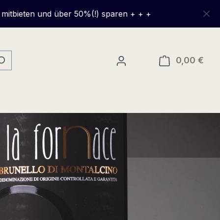
über 50%(!) sparen + + +
0,00 €
Ware