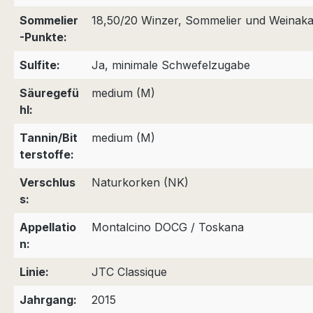
Sommelier
18,50/20 Winzer, Sommelier und Weinaka
-Punkte:
Sulfite:
Ja, minimale Schwefelzugabe
Säuregefü
medium (M)
hl:
Tannin/Bit
medium (M)
terstoffe:
Verschlus
Naturkorken (NK)
s:
Appellatio
Montalcino DOCG / Toskana
n:
Linie:
JTC Classique
Jahrgang:
2015