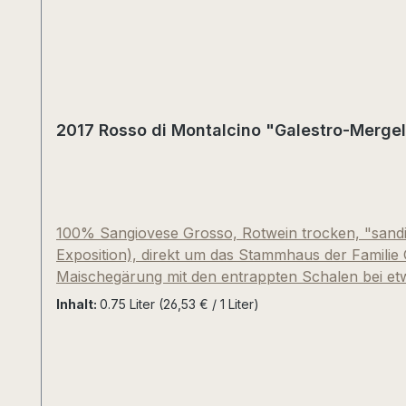
2017 Rosso di Montalcino "Galestro-Mergel 
100% Sangiovese Grosso, Rotwein trocken, "sandi
Exposition), direkt um das Stammhaus der Familie
Maischegärung mit den entrappten Schalen bei etw
Eichenfässern (1000l Foudre). Erdbeerrote Farbe m
Inhalt:
0.75 Liter
(26,53 € / 1 Liter)
Christian Soltys urteilt über unseren Rosso di Mont