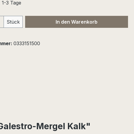
: 1-3 Tage
 Anzahl: Gib den gewünschten Wert ein 
Stück
In den Warenkorb
mmer:
0333151500
Galestro-Mergel Kalk"