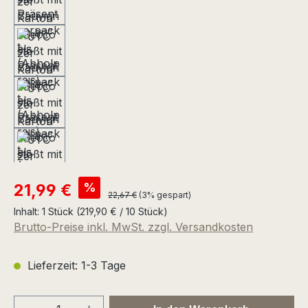
Verkaufspreis:
%
21,99 €
Regulärer Preis:
22,67 €
(3% gespart)
Inhalt:
1 Stück
(219,90 € / 10 Stück)
Brutto-Preise inkl. MwSt. zzgl. Versandkosten
Lieferzeit: 1-3 Tage
Produkt Anzahl: Gib den gewünschten We