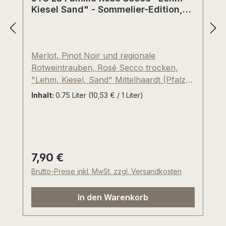
Kiesel Sand" - Sommelier-Edition,
Mittelhaardt, Pfalz, Deutschland
Merlot, Pinot Noir und regionale
Rotweintrauben, Rosé Secco trocken,
"Lehm, Kiesel, Sand" Mittelhaardt (Pfalz).
Als Gastgeber des Europa Weinfestivals
Inhalt:
0.75 Liter
(10,53 € / 1 Liter)
haben sich die traditionsreichen
Weinfamilien Janson und Tullius bereits
gefunden. Hier kommt nun der passende,
lachsfarbene "Rosé Secco la famille" mit
leichten 11,5%vol und kräftiger
7,90 €
Regulärer Preis:
Kohlensäure. Eine Besonderheit ist der
Brutto-Preise inkl. MwSt. zzgl. Versandkosten
hohe Anteil an Merlot, der den Duft nach
Weinbergspfirsich, Pflaume und Himbeere
In den Warenkorb
einbringt. Der Sommer kann kommen...