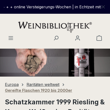
Zum Hauptinhalt springen
 + + online Versteigerungs-Wochen | in Echtzeit mitbiete
Ware
Europa
Raritäten weltweit
Gereifte Flaschen 1920 bis 2000er
Schatzkammer 1999 Riesling &