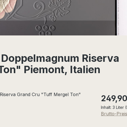
á Doppelmagnum Riserva
on" Piemont, Italien
Regulärer Pr
249,90
Inhalt:
3 Liter
(
Brutto-Prei