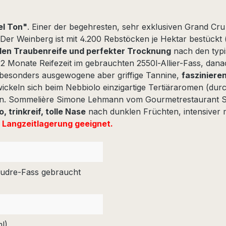
el Ton"
. Einer der begehresten, sehr exklusiven Grand Cru 
Der Weinberg ist mit 4.200 Rebstöcken je Hektar bestückt (
len Traubenreife und perfekter Trocknung
nach den typ
2 Monate Reifezeit im gebrauchten 2550l-Allier-Fass, dan
, besonders ausgewogene aber griffige Tannine,
fasziniere
ickeln sich beim Nebbiolo einzigartige Tertiäraromen (du
n. Sommelière Simone Lehmann vom Gourmetrestaurant Sch
 trinkreif, tolle Nase
nach dunklen Früchten, intensiver 
r Langzeitlagerung geeignet.
oudre-Fass gebraucht
l)