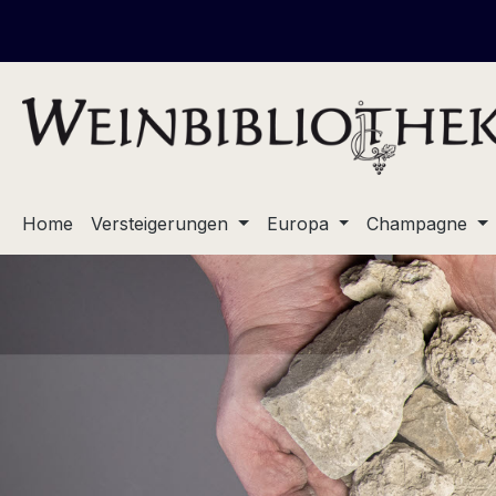
m Hauptinhalt springen
Zur Suche springen
Zur Hauptnavigation springen
Home
Versteigerungen
Europa
Champagne