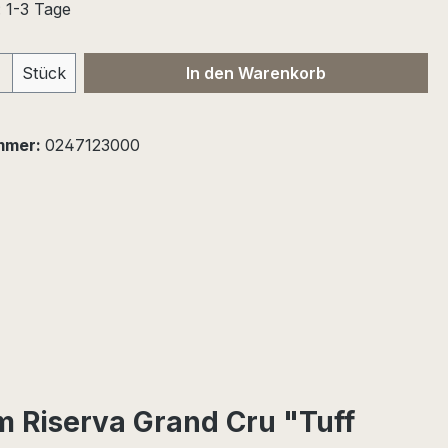
: 1-3 Tage
 Anzahl: Gib den gewünschten Wert ein 
Stück
In den Warenkorb
mmer:
0247123000
 Riserva Grand Cru "Tuff