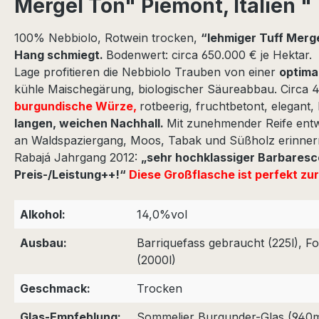
Mergel Ton" Piemont, Italien "
100% Nebbiolo, Rotwein trocken,
“lehmiger Tuff Merg
Hang schmiegt.
Bodenwert: circa 650.000 € je Hektar. 
Lage profitieren die Nebbiolo Trauben von einer
optima
kühle Maischegärung, biologischer Säureabbau. Circa 4
burgundische Würze,
rotbeerig, fruchtbetont, elegant
langen, weichen Nachhall.
Mit zunehmender Reife entw
an Waldspaziergang, Moos, Tabak und Süßholz erinner
Rabajá Jahrgang 2012:
„sehr hochklassiger Barbaresco,
Preis-/Leistung++!“
Diese Großflasche ist perfekt zu
Alkohol:
14,0%vol
Ausbau:
Barriquefass gebraucht (225l), F
(2000l)
Geschmack:
Trocken
Glas-Empfehlung:
Sommelier Burgunder-Glas (940m