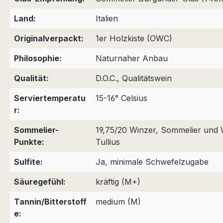
Land:
Italien
Originalverpackt:
1er Holzkiste (OWC)
Philosophie:
Naturnaher Anbau
Qualität:
D.O.C., Qualitätswein
Serviertemperatu
15-16° Celsius
r:
Sommelier-
19,75/20 Winzer, Sommelier und
Punkte:
Tullius
Sulfite:
Ja, minimale Schwefelzugabe
Säuregefühl:
kräftig (M+)
Tannin/Bitterstoff
medium (M)
e: