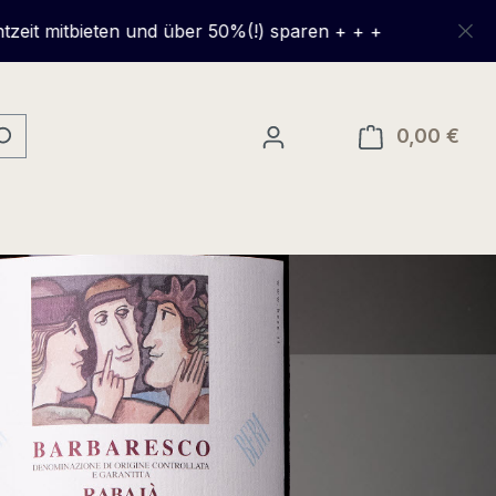
en und über 50%(!) sparen + + +
0,00 €
Ware