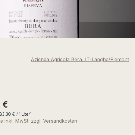
Azienda Agricola Bera, IT-Langhe/Piemont
eis:
 €
83,30 € / 1 Liter)
se inkl. MwSt. zzgl. Versandkosten