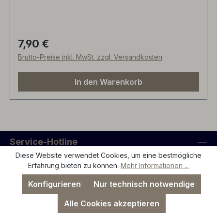
nach Jahrgang ergänzt durch Müller-Thurgau,
Huxelrebe, Faberrebe, Siegerrebe. 100%
Fruchtgehalt (nur Fructose). Durch die kräftige
Kohlensäure ein sehr erfrischender und
7,90 €
Regulärer Preis:
gesunder Genuß - nicht nur für Kinder,
Brutto-Preise inkl. MwSt. zzgl. Versandkosten
Schwangere und Autofahrer. Unser eisgekühlter
Traubensecco sollte bei jedem Fest bereitsehen!
In den Warenkorb
Lieferhinweis: bis der Vorrat aufgebraucht ist,
liefern wir dieses Produkt mit unseren alten
Frontetiketten.
Service-Hotline
Diese Website verwendet Cookies, um eine bestmögliche
Service
Erfahrung bieten zu können.
Mehr Informationen ...
Konfigurieren
Nur technisch notwendige
Rechtliches
Alle Cookies akzeptieren