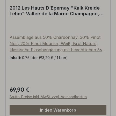
2012 Les Hauts D`Epernay "Kalk Kreide
Lehm" Vallée de la Marne Champagne,
Frankreich
Assemblage aus 50% Chardonnay, 30% Pinot
Noir, 20% Pinot Meunier, Weiß, Brut Nature,
klassische Flaschengärung mit beachtlichen 66
Monaten Hefelager, Les Hauts D`Epernay
Inhalt:
0.75 Liter
(93,20 € / 1 Liter)
bedeutet im Französischen „Die Höhen von
Epernay“, wo sich die kühlen Lagen für diesen
sehr klassischen Champagner befinden. Die
Chardonnay-Stöcke existieren in „Mont Jaillard“
(Pflanzjahr 1986) - eine top Südlage mit
69,90 €
Regulärer Preis:
höchstem Kreideanteil. Die Weinberge mit den
Brutto-Preise inkl. MwSt. zzgl. Versandkosten
restlichen Traubensorten Pinot Noir und Pinot
Meunier stammen im Gegensatz dazu von einem
In den Warenkorb
stark kalkstein- und sandhaltigen Terroir,