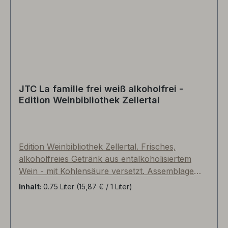
möchten. Dazu trägt auch die Original-
Sektflasche mit hochwertigem Sektkorken und
Agraffe bei. Unser eisgekühlter "La famille frei"
sollte jeden Tag in Ihrem Kühlschrankfach
greifbar sein. (passender Tipp: unsere
verchromten Einhand-Sektschlüsse!)
JTC La famille frei weiß alkoholfrei -
Edition Weinbibliothek Zellertal
Edition Weinbibliothek Zellertal. Frisches,
alkoholfreies Getränk aus entalkoholisiertem
Wein - mit Kohlensäure versetzt. Assemblage
aus aromatischen und säurefrischen weißen
Inhalt:
0.75 Liter
(15,87 € / 1 Liter)
Rebsorten, wie beispielsweise Aríen. Je nach
Jahrgang 90-95% Fruchtgehalt (Trauben bzw.
Traubensaft als Grundlage des ursprünglichen