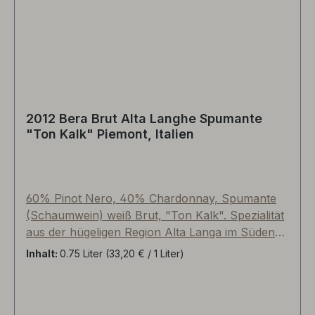
2012 Bera Brut Alta Langhe Spumante
"Ton Kalk" Piemont, Italien
60% Pinot Nero, 40% Chardonnay, Spumante
(Schaumwein) weiß Brut, "Ton Kalk". Spezialität
aus der hügeligen Region Alta Langa im Süden
des Piemonts. Extra frühe Lese im Herbst, um
Inhalt:
0.75 Liter
(33,20 € / 1 Liter)
eine besonders lebendige Säure und niedrige
Alkoholgrade zu gewährleisten.
Traubenselektion per Hand, 10% des