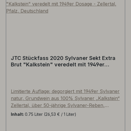
JTC Stückfass 2020 Sylvaner Sekt Extra
Brut "Kalkstein" veredelt mit 1949er
Dosage - Zellertal, Pfalz, Deutschland
Limitierte Auflage; degorgiert mit 1949er Sylvaner
natur, Grundwein aus 100% Sylvaner „Kalkstein“
Zellertal, über 50-jährige Sylvaner-Reben,
traditionelle Flaschengärung, durchschnittlich 24
Inhalt:
0.75 Liter
(26,53 € / 1 Liter)
Monate Hefelager und mindestens 3 Monate
Flaschenreife. Unser sehr hoher Anspruch an