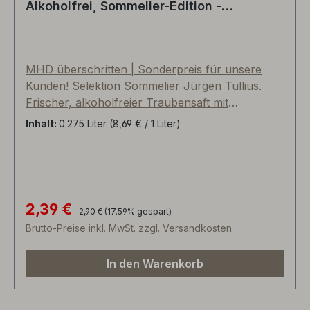
Alkoholfrei, Sommelier-Edition -
Deutschland
MHD überschritten | Sonderpreis für unsere
Kunden! Selektion Sommelier Jürgen Tullius.
Frischer, alkoholfreier Traubensaft mit
Kohlensäure versetzt. Assemblage aus
Inhalt:
0.275 Liter
(8,69 € / 1 Liter)
aromatischen und säurefrischen weißen
Rebsorten, wie beispielsweise Bacchus, Müller-
Thurgau, Huxelrebe, Faberrebe, Siegerrebe.
100% Fruchtgehalt (nur Fructose). Durch die
kräftige Kohlensäure ein sehr erfrischender und
2,39 €
Regulärer Preis:
Verkaufspreis:
2,90 €
(17.59% gespart)
gesunder Genuß - nicht nur für Kinder,
Brutto-Preise inkl. MwSt. zzgl. Versandkosten
Schwangere und Autofahrer. Unser eisgekühlter
Traubensecco sollte bei jedem Fest bereitstehen!
In den Warenkorb