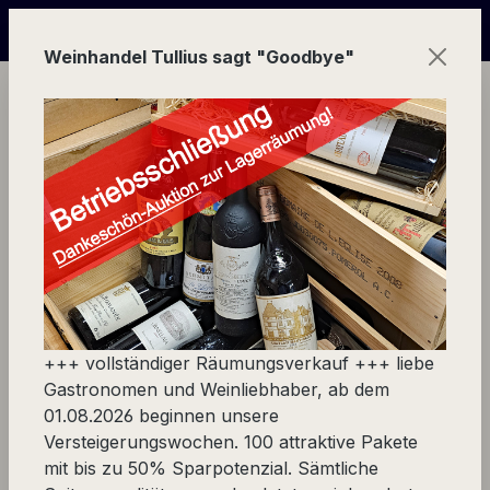
Zum Hauptinhalt springen
nline in Echtzeit | über 100 Weinpakete | 50% und mehr s
Weinhandel Tullius sagt "Goodbye"
Ware
Lieblinge finden
Schaumweine Europas
Schaumweine Europas
+++ vollständiger Räumungsverkauf +++ liebe
Gastronomen und Weinliebhaber, ab dem
01.08.2026 beginnen unsere
Europas Schaumweine
Versteigerungswochen. 100 attraktive Pakete
mit bis zu 50% Sparpotenzial. Sämtliche