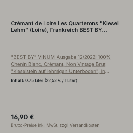
Crémant de Loire Les Quarterons "Kiesel
Lehm" (Loire), Frankreich BEST BY
"VINUM 12/2022"
"BEST BY" VINUM Ausgabe 12/2022! 100%
Chenin Blanc, Crémant, Non Vintage Brut
"Kieselstein auf lehmigen Unterboden", in
manchen Jahrgängen fließen auch Chardonnay
Inhalt:
0.75 Liter
(22,53 € / 1 Liter)
und Cabernet Franc in Assemblage des
Grundweines ein. Extra frühe Lese im Herbst,
um eine besonders lebendige Säure und niedrige
Alkoholgrade zu gewährleisten.
Traubenselektion per Hand, klassische
16,90 €
Regulärer Preis:
Flaschengärung mit rund 18 Monaten Hefelager.
Brutto-Preise inkl. MwSt. zzgl. Versandkosten
Dosage <5 g je Liter. Floral, Schlüsselblume,