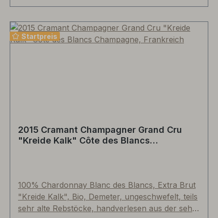
welches die Nordlagen in „Saint Antoine“
(Pflanzjahr 1973) und „Mardeuil“ prägt. Kräftige
Perlage, strohgelb, reif, hefig, Schwarzbrot,
Startpreis
feinröstiges Tannin, burgundisch, kräftige Säure,
2,3g je Liter Restzucker, minimalste
Schwefelgabe beim Abfüllen von nur 12,0g je
Liter. Ein Champagner der Extraklasse im eher
oxidativ-traditionellen Stil, den Sie auf jeden Fall
entdecken sollten.
2015 Cramant Champagner Grand Cru
"Kreide Kalk" Côte des Blancs
Champagne, Frankreich
100% Chardonnay Blanc des Blancs, Extra Brut
"Kreide Kalk", Bio, Demeter, ungeschwefelt, teils
sehr alte Rebstöcke, handverlesen aus der sehr