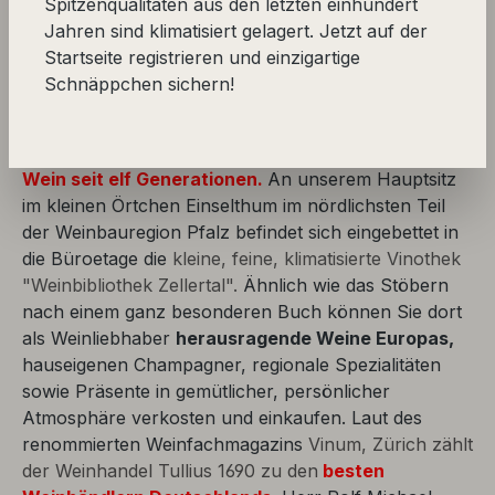
Spitzenqualitäten aus den letzten einhundert
Willkommen in unserer spannenden Rubrik
Jahren sind klimatisiert gelagert. Jetzt auf der
"Schaumweine Europas ", in der wir Ihnen ganz
Startseite registrieren und einzigartige
besondere Prickler aus der
Champagne und ganz
Schnäppchen sichern!
Europa
vorstellen, die wir zum Teil exklusiv
vermarkten. Wir sind die Weinhändlerfamilie Tullius
aus dem wunderschönen Zellertal und wir
lieben
Wein seit elf Generationen.
An unserem Hauptsitz
im kleinen Örtchen Einselthum im nördlichsten Teil
der Weinbauregion Pfalz befindet sich eingebettet in
die Büroetage die
kleine, feine, klimatisierte Vinothek
"Weinbibliothek Zellertal".
Ähnlich wie das Stöbern
nach einem ganz besonderen Buch können Sie dort
als Weinliebhaber
herausragende Weine Europas,
hauseigenen Champagner, regionale Spezialitäten
sowie Präsente in gemütlicher, persönlicher
Atmosphäre verkosten und einkaufen. Laut des
renommierten Weinfachmagazins
Vinum, Zürich zählt
der Weinhandel Tullius 1690 zu den
besten