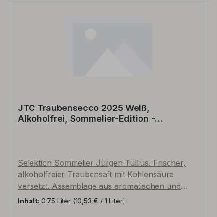
JTC Traubensecco 2025 Weiß,
Alkoholfrei, Sommelier-Edition -
Deutschland
Selektion Sommelier Jürgen Tullius. Frischer,
alkoholfreier Traubensaft mit Kohlensäure
versetzt. Assemblage aus aromatischen und
säurefrischen weißen Rebsorten, wie
Inhalt:
0.75 Liter
(10,53 € / 1 Liter)
beispielsweise Bacchus und Morio-Muskat, je