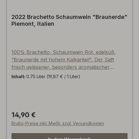
Biodynamische Weltklasse-Qualität, die ohne
jeglichen Schwefel auskommt! Lancelot-
2022 Brachetto Schaumwein "Braunerde"
Champagner sind weltweit begehrt,
Piemont, Italien
handnummeriert und nur in limitierter Menge
verfügbar. Viel Vergnügen!
100% Brachetto, Schaumwein Rot, edelsüß,
“Braunerde mit hohem Kalkanteil". Der Saft
frisch gelesener, besonders aromatischer
Brachetto-Trauben (autochtone Rebsorte) wird
Inhalt:
0.75 Liter
(19,87 € / 1 Liter)
nach dem Keltern filtriert und gekühlt.
Anschließend im Drucktank auf nur 6,5%vol
Alkhohol vergoren und währenddessen mit
Kohlensäure versetzt. Die CO2-Imprägnierung
erfolgt ähnlich wie beim Frizzante oder
14,90 €
Regulärer Preis:
Traubensecco. Leuchtend hell rubinrote Farbe,
Brutto-Preise inkl. MwSt. zzgl. Versandkosten
sehr fruchtig, leicht und frisch, Feige,
Wassermelone, Erdbeere, Himbeere, Jasmin,