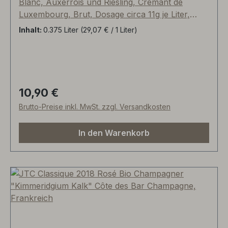
Blanc, Auxerrois und Riesling, Crémant de
Luxembourg, Brut, Dosage circa 11g je Liter,
klassische Flaschengärung (Methode
Inhalt:
0.375 Liter
(29,07 € / 1 Liter)
Champagnoise), Der Name "Le Castel" kommt
von der Kapelle in Bad-Mondorf (früher Kastell).
10,90 €
Regulärer Preis:
Brutto-Preise inkl. MwSt. zzgl. Versandkosten
In den Warenkorb