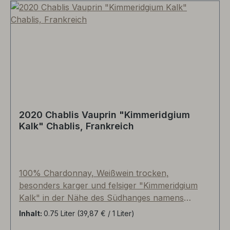
2020 Chablis Vauprin "Kimmeridgium
Kalk" Chablis, Frankreich
100% Chardonnay, Weißwein trocken,
besonders karger und felsiger "Kimmeridgium
Kalk" in der Nähe des Südhanges namens
Vauprin. Arnaud Lavantureux spricht hier über
Inhalt:
0.75 Liter
(39,87 € / 1 Liter)
seinen "le vin signature”! Er zeigt am deutlichsten