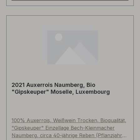
Lecker zum Sommersalat, gegrilltem Putensteak
oder Wachtel. Man spürt die sehr sorgfältige und
traditionsbewusste Handschrift vom Junoirchef
Franck Hermann. Angebot gilt solange der
Vorrat reicht - leider haben wir nur noch
weniger als 100 Flaschen an Lager. Übrigens, die
Weinregion Cahors ist besonders für ihren
tannin- und farbstarken Malbec berühmt. Diese
Rebsorte wird bis heute bei Bordeaux-Blends
eingesetzt und auch der "Schwarze Wein"
genannt.
2021 Auxerrois Naumberg, Bio
"Gipskeuper" Moselle, Luxembourg
100% Auxerrois, Weißwein Trocken, Bioqualität,
"Gipskeuper" Einzellage Bech-Kleinmacher
Naumberg, circa 40-jährige Reben (Pflanzjahr