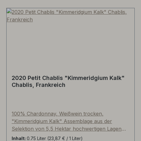
2020 Petit Chablis "Kimmeridgium Kalk"
Chablis, Frankreich
100% Chardonnay, Weißwein trocken,
"Kimmeridgium Kalk" Assemblage aus der
Selektion von 5,5 Hektar hochwertigen Lagen
rund um Lignorelles (nordwestlich von Chablis),
Inhalt:
0.75 Liter
(23,87 € / 1 Liter)