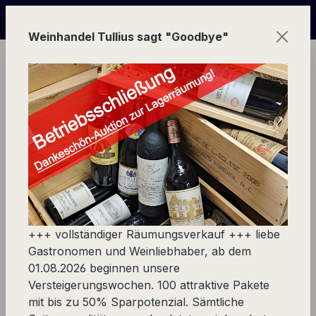
Zum Hauptinhalt springen
Wochen | in Echtzeit mitbieten und über 50%(!) sparen + +
Weinhandel Tullius sagt "Goodbye"
Ware
Lieblinge finden
Trockene Weißweine
Trockene Weißweine
+++ vollständiger Räumungsverkauf +++ liebe
Gastronomen und Weinliebhaber, ab dem
01.08.2026 beginnen unsere
Trockene Weißweine
Versteigerungswochen. 100 attraktive Pakete
mit bis zu 50% Sparpotenzial. Sämtliche