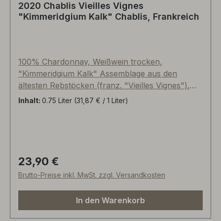
2020 Chablis Vieilles Vignes
"Kimmeridgium Kalk" Chablis, Frankreich
100% Chardonnay, Weißwein trocken,
"Kimmeridgium Kalk" Assemblage aus den
ältesten Rebstöcken (franz. "Vieilles Vignes").
Die natürliche Konzentration bei teilweise über
Inhalt:
0.75 Liter
(31,87 € / 1 Liter)
60-jährigen Rebstöcken wurde im Jahrgang
2017 durch die April-Frostausfälle nochmals
verstärkt. 60% Edelstahl- und 40% gebrauchte
Barrique-Fässer. Wundervolle Würze, rauchig,
Feuerstein, florale Noten, Mineralität++, eher
23,90 €
Regulärer Preis:
maskuliner Chablis-Typ, frische Säure, langer,
Brutto-Preise inkl. MwSt. zzgl. Versandkosten
würziger Nachhall. Hervorragendes Preis-/
Genussverhältnis.
In den Warenkorb