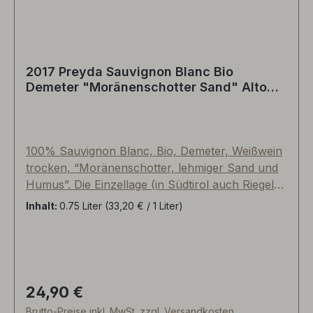
2017 Preyda Sauvignon Blanc Bio
Demeter "Moränenschotter Sand" Alto
Adige (Südtirol), Italien
100% Sauvignon Blanc, Bio, Demeter, Weißwein
trocken, “Moränenschotter, lehmiger Sand und
Humus”. Die Einzellage (in Südtirol auch Riegel
genannt) namens "Prey" ist eine nach Südosten
Inhalt:
0.75 Liter
(33,20 € / 1 Liter)
ausgerichtete Hanglange auf einer Meereshöhe
von 520mNN nahe des Kalterer Sees. Die
typischen Fallwinde aus Richtung des
Mendelgebirges sorgen für perfekte
Tag-/Nachtabkühlung und damit für eine
24,90 €
Regulärer Preis:
verlängerte Vegetationsperiode
Brutto-Preise inkl. MwSt. zzgl. Versandkosten