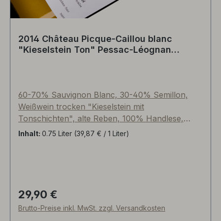
2014 Château Picque-Caillou blanc
"Kieselstein Ton" Pessac-Léognan
Bordeaux, Frankreich
60-70% Sauvignon Blanc, 30-40% Semillon,
Weißwein trocken "Kieselstein mit
Tonschichten", alte Reben, 100% Handlese,
Vergärung im gebrauchten Barrique, Reifezeit
Inhalt:
0.75 Liter
(39,87 € / 1 Liter)
über sieben Monate zu 20% im neuen Holz und
80% im älteren Barrique-Fass, Mineralität+. Der
komplette Prozess der Vinifikation wird durch
Professor Denis Dubourdieu akribisch
kontrolliert und begleitet. Internationale Kritik mit
29,90 €
Regulärer Preis:
18,00/20 im WEINWISSSER durch
Brutto-Preise inkl. MwSt. zzgl. Versandkosten
Chefredakteur Guiseppe Lauria (2020er)