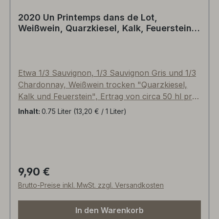
2020 Un Printemps dans de Lot,
Weißwein, Quarzkiesel, Kalk, Feuerstein -
Clos de Gamot, Cahors, Frankreich
Etwa 1/3 Sauvignon, 1/3 Sauvignon Gris und 1/3
Chardonnay, Weißwein trocken "Quarzkiesel,
Kalk und Feuerstein", Ertrag von circa 50 hl pro
Hektar, jüngere Rebanlagen, Anfang der 2000er
Inhalt:
0.75 Liter
(13,20 € / 1 Liter)
Jahre angepflanzt, 100% Edelstahl, kühle
Gärung bei 18-20°Celsius. Äußerst interessante
und erfrischende Sorten-Zusammenstellung.
Weinbergspfirsisch, Grüne Paprika, Brennessel,
Kresse, weißer Spargel und feine Blütenaromen,
9,90 €
Regulärer Preis:
langer, buttriger und weinig-hefiger Nachhall am
Brutto-Preise inkl. MwSt. zzgl. Versandkosten
Gaumen. Die vorhandene Viskosität durch
14,5%vol wird durch die Säure und die rauchige
In den Warenkorb
Mineralität des Feuersteins perfekt getragen.