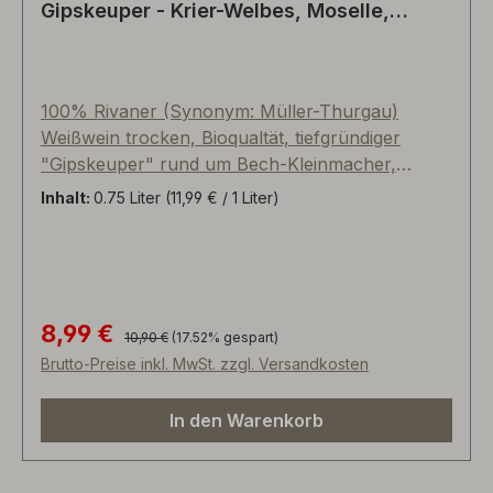
Gipskeuper - Krier-Welbes, Moselle,
Luxembourg
100% Rivaner (Synonym: Müller-Thurgau)
Weißwein trocken, Bioqualtät, tiefgründiger
"Gipskeuper" rund um Bech-Kleinmacher,
30°Neigung, über 35-jährige Reben, 100%
Inhalt:
0.75 Liter
(11,99 € / 1 Liter)
Edelstahl, geringe Säure, feine Würze,
gelbfruchtig, floral, enorme geschmackliche
Dichte, welche die alten, tief verwurzelten
Rebstöcke zu verantworten haben. Ein
Geheimtipp zum Top-Preis-Genussverhältnis!
8,99 €
Regulärer Preis:
Verkaufspreis:
10,90 €
(17.52% gespart)
Brutto-Preise inkl. MwSt. zzgl. Versandkosten
In den Warenkorb