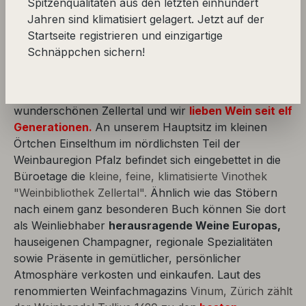
Spitzenqualitäten aus den letzten einhundert
Willkommen in unserer spannenden Rubrik
Jahren sind klimatisiert gelagert. Jetzt auf der
"Trockene Weißweine", in der wir Ihnen hochwertige,
Startseite registrieren und einzigartige
lagerfähige Weißweine vorstellen, die
nahezu
Schnäppchen sichern!
komplett vergoren
sind und nur noch sehr wenig
Restsüsse (bis max. 9g je Liter Restzucker) enthalten.
Wir sind die Weinhändlerfamilie Tullius aus dem
wunderschönen Zellertal und wir
lieben Wein seit elf
Generationen.
An unserem Hauptsitz im kleinen
Örtchen Einselthum im nördlichsten Teil der
Weinbauregion Pfalz befindet sich eingebettet in die
Büroetage die
kleine, feine, klimatisierte Vinothek
"Weinbibliothek Zellertal".
Ähnlich wie das Stöbern
nach einem ganz besonderen Buch können Sie dort
als Weinliebhaber
herausragende Weine Europas,
hauseigenen Champagner, regionale Spezialitäten
sowie Präsente in gemütlicher, persönlicher
Atmosphäre verkosten und einkaufen. Laut des
renommierten Weinfachmagazins
Vinum, Zürich zählt