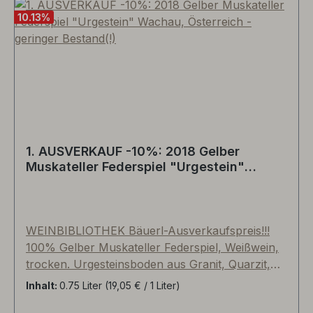
noch etwas verschlossen, sortentypisches
10.13
%
Pfefferl, auch bodenstämmige Würze; lebhaft,
zunächst viel frische Frucht, dann feinkörnige
Würze, Lebkuchengewürze angedeutet, Piment,
am Gaumen merklich Frucht, angenehme und
trinkanimierende Restsüße, reifer Pfirsich,
Zitronat, gute Länge, zartherbe Grapefruitzesten
am Gaumen, trinkanimierend, Pfirsich und Apfel
im Nachhall.
1. AUSVERKAUF -10%: 2018 Gelber
Muskateller Federspiel "Urgestein"
Wachau, Österreich - geringer Bestand(!)
WEINBIBLIOTHEK Bäuerl-Ausverkaufspreis!!!
100% Gelber Muskateller Federspiel, Weißwein,
trocken. Urgesteinsboden aus Granit, Quarzit,
Schiefer, Gneis u.w.m., Assemblage der
Inhalt:
0.75 Liter
(19,05 € / 1 Liter)
Einzellagen Loibner Kreutles und Loibenberg