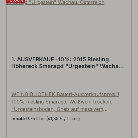
10.06
%
1. AUSVERKAUF -10%: 2015 Riesling
Höhereck Smaragd "Urgestein" Wachau,
Österreich
WEINBIBLIOTHEK Bäuerl-Ausverkaufspreis!!!
100% Riesling Smaragd, Weißwein trocken,
"Urgesteinsboden, Gneis auf massivem
Granitfelsen", handverlesene und mehrfach
Inhalt:
0.75 Liter
(41,85 € / 1 Liter)
selektierte Trauben aus der Einzellage
Höhereck. Ausbau im Edelstahltank, sehr straff