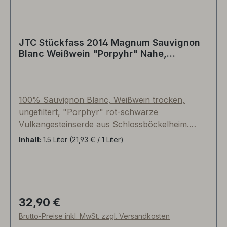
JTC Stückfass 2014 Magnum Sauvignon
Blanc Weißwein "Porpyhr" Nahe,
Deutschland
100% Sauvignon Blanc, Weißwein trocken,
ungefiltert, "Porphyr" rot-schwarze
Vulkangesteinserde aus Schlossböckelheim.
Fermentation im Edelstahltank mit über 6
Inhalt:
1.5 Liter
(21,93 € / 1 Liter)
Monaten Hefelager, danach Reife im
gebrauchten Nahetaler Stückfass aus
Hunsrücker Eiche. Staubig-steing in der Nase,
Thymian, Brennessel, grüner Spargel, insgesamt
eher mit mineralisch-reifer grüner Note und
32,90 €
Regulärer Preis:
weniger exotisch. Stützende Säure und schöne
Brutto-Preise inkl. MwSt. zzgl. Versandkosten
Hefigkeit im lange anhaltenden, kräutrigen