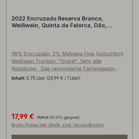
2022 Encruzado Reserva Branco,
Weißwein, Quinta da Falorca, Dão,
Portugal
98% Encruzado, 2% Malvasia Fina (autochton)
Weißwein Trocken, "Granit". Sehr alte
Rebstöcke, Das renommierte Fachmagazin
Wine Advocate (gegründet von Robert Parker)
Inhalt:
0.75 Liter
(23,99 € / 1 Liter)
vergibt 90/100 Punkte und schreibt über diesen
Weißwein. "Der 2019er Encruzado Reserva
Quinta da Falorca (er hat auch 5% Malvasia, nur
weil einige Malvasia-Reben in den Mischsatz
gestreut werden) wurde teilweise (nur 11%) zwei
17,99 €
Regulärer Preis:
Verkaufspreis:
19,99 €
(10.01% gespart)
Monate in neuer französischer Eiche gereift, der
Brutto-Preise inkl. MwSt. zzgl. Versandkosten
Rest in Edelstahl. Er kommt auf 13% Alkohol. Ein
weiterer atemberaubender Encruzado aus dieser