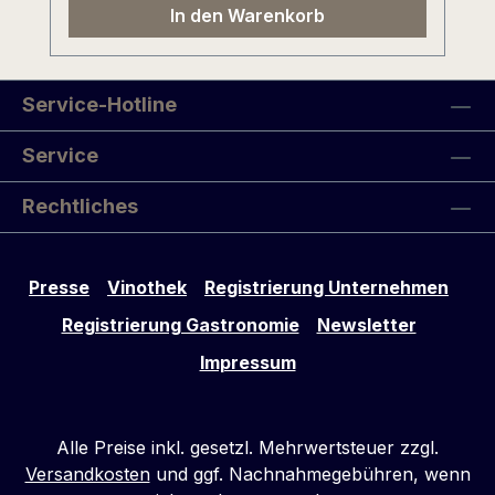
In den Warenkorb
Hervorragendes Preis-/ Genussverhältnis.
Service-Hotline
Service
Rechtliches
Presse
Vinothek
Registrierung Unternehmen
Registrierung Gastronomie
Newsletter
Impressum
Alle Preise inkl. gesetzl. Mehrwertsteuer zzgl.
Versandkosten
und ggf. Nachnahmegebühren, wenn