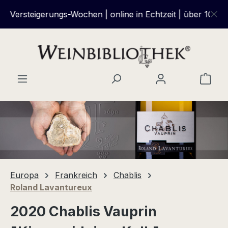
Zum Hauptinhalt springen
Versteigerungs-Wochen | online in Echtzeit | über 100 We
Ware
Europa
Frankreich
Chablis
Roland Lavantureux
2020 Chablis Vauprin