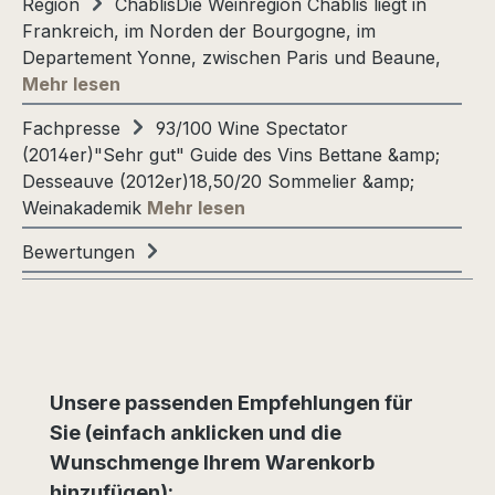
Region
ChablisDie Weinregion Chablis liegt in
Frankreich, im Norden der Bourgogne, im
Departement Yonne, zwischen Paris und Beaune,
Mehr lesen
Fachpresse
93/100 Wine Spectator
(2014er)"Sehr gut" Guide des Vins Bettane &amp;
Desseauve (2012er)18,50/20 Sommelier &amp;
Weinakademik
Mehr lesen
Bewertungen
Produktgalerie überspringen
Unsere passenden Empfehlungen für
Sie (einfach anklicken und die
Wunschmenge Ihrem Warenkorb
hinzufügen):