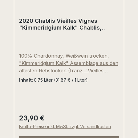
2020 Chablis Vieilles Vignes
"Kimmeridgium Kalk" Chablis,
Frankreich
100% Chardonnay, Weißwein trocken,
"Kimmeridgium Kalk" Assemblage aus den
ältesten Rebstöcken (franz. "Vieilles
Vignes"). Die natürliche Konzentration bei
Inhalt:
0.75 Liter
(31,87 € / 1 Liter)
teilweise über 60-jährigen Rebstöcken
wurde im Jahrgang 2017 durch die April-
Frostausfälle nochmals verstärkt. 60%
Edelstahl- und 40% gebrauchte Barrique-
Fässer. Wundervolle Würze, rauchig,
23,90 €
Regulärer Preis:
Feuerstein, florale Noten, Mineralität++,
Brutto-Preise inkl. MwSt. zzgl. Versandkosten
eher maskuliner Chablis-Typ, frische
Säure, langer, würziger Nachhall.