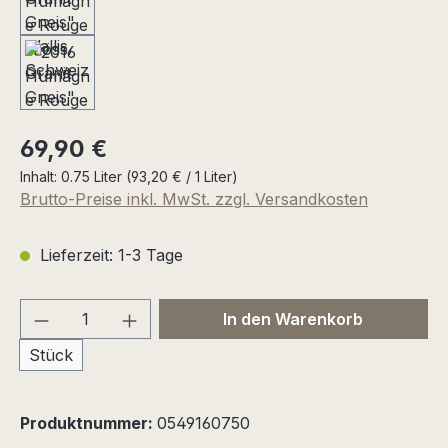
Regulärer Preis:
69,90 €
Inhalt:
0.75 Liter
(93,20 € / 1 Liter)
Brutto-Preise inkl. MwSt. zzgl. Versandkosten
Lieferzeit: 1-3 Tage
Produkt Anzahl: Gib den gewünschten We
In den Warenkorb
Stück
Produktnummer:
0549160750