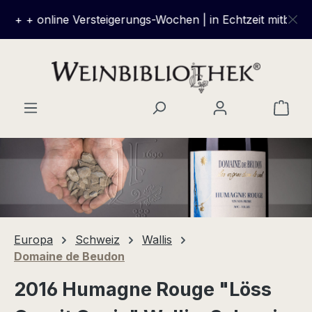
Zum Hauptinhalt springen
 + + online Versteigerungs-Wochen | in Echtzeit mitbieten
Ware
Europa
Schweiz
Wallis
Domaine de Beudon
2016 Humagne Rouge "Löss