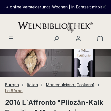
Zum Hauptinhalt springen
 + online Versteigerungs-Wochen | in Echtzeit mitbieten u
Ware
Europa
Italien
Montepulciano (Toskana)
Le Bèrne
2016 L`Affronto "Pliozän-Kalk