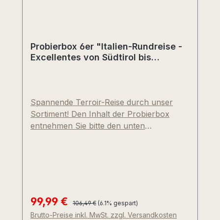
Flaschen pro Jahrgang hergestellt.
Probierbox 6er "Italien-Rundreise -
Excellentes von Südtirol bis
Piemont" (Abholpreis)
Spannende Terroir-Reise durch unser
Sortiment! Den Inhalt der Probierbox
entnehmen Sie bitte den unten
aufgeführten Sommelier-Steckbriefen mit
Fotos und Beschreibungen. Sollten Sie
Ihre Box nicht in unserer Vinothek
abholen können, bieten wir Ihnen gerne
eine kostengünstige Versand-Pauschale
inklusive Kartonage, Paketaufklebern und
99,99 €
Regulärer Preis:
Verkaufspreis:
106,49 €
(6.1% gespart)
Porto an (im Probierbox-Sonderpreis
Brutto-Preise inkl. MwSt. zzgl. Versandkosten
nicht inbegriffen!). Unsere Umkartons und