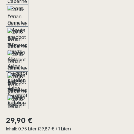
Regulärer Preis:
29,90 €
Inhalt:
0.75 Liter
(39,87 € / 1 Liter)