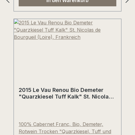
In den Warenkorb
dunkelbeeriger Trinkfrische und
wunderbarer Säure.
2015 Le Vau Renou Bio Demeter
"Quarzkiesel Tuff Kalk" St. Nicolas
de Bourgueil (Loire), Frankreich
100% Cabernet Franc, Bio, Demeter,
Rotwein Trocken "Quarzkiesel, Tuff und