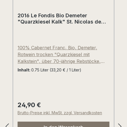
und bedeutet sinngemäß "zum See
gehörend". Viel Freude mit dieser
typischen Südtiroler Spezialität, die in den
2016 Le Fondis Bio Demeter
urigen Gaststuben der wunderschönen
"Quarzkiesel Kalk" St. Nicolas de
Bourgueil (Loire), Frankreich
Urlaubs-und Weinregion gerne zu Tiroler
Speck und Schüttelbrot gereicht wird.
100% Cabernet Franc, Bio, Demeter,
Rotwein trocken "Quarzkiesel mit
Kalkstein", über 70-jährige Rebstöcke,
komplett per Hand selektive gelesen,
Inhalt:
0.75 Liter
(33,20 € / 1 Liter)
Edelstahl und im gebrauchten 500 Liter
Tonneaux-Fass aus slowenischer Eiche,
floral, Holundersaft, Waldbeere, Schlehe,
Piment, besonders würzig und tiefgründig.
Für Cabernet Franc typische, vegetabile
24,90 €
Regulärer Preis:
und krautige Noten. Feinkörniges, perfekt
Brutto-Preise inkl. MwSt. zzgl. Versandkosten
austariertes Tannin (Gerbstoff), sehr
mineralischer, würzig-erdiger Nachhall mit