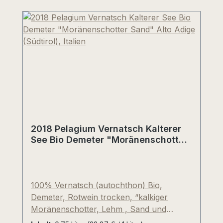
2018 Pelagium Vernatsch Kalterer
See Bio Demeter "Moränenschotter
Sand" Alto Adige (Südtirol), Italien
100% Vernatsch (autochthon) Bio,
Demeter, Rotwein trocken, “kalkiger
Moränenschotter, Lehm , Sand und
Humus”. Die Einzellage (in Südtirol auch