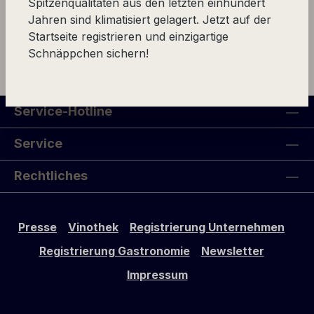
Spitzenqualitäten aus den letzten einhundert
Jahren sind klimatisiert gelagert. Jetzt auf der
Keine Produkte gefunden.
Startseite registrieren und einzigartige
Schnäppchen sichern!
Service-Hotline
Service
Rechtliches
Presse
Vinothek
Registrierung Unternehmen
Registrierung Gastronomie
Newsletter
Impressum