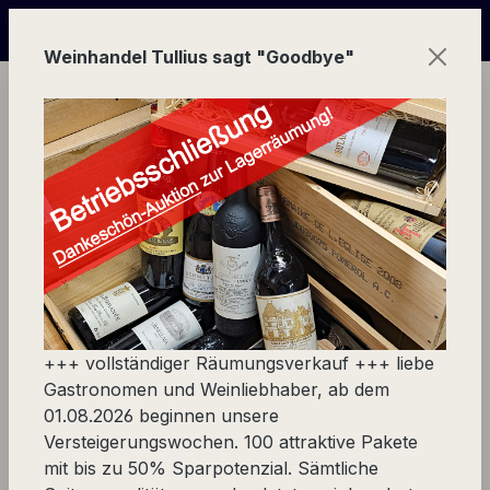
Zum Hauptinhalt springen
+ + + online Versteigerungs-Wochen | in Echtzeit mitbiet
Weinhandel Tullius sagt "Goodbye"
Ware
Europa
Geschmacksfrage
Betonei/Amphore
Betonei/Amphore
+++ vollständiger Räumungsverkauf +++ liebe
Gastronomen und Weinliebhaber, ab dem
01.08.2026 beginnen unsere
Versteigerungswochen. 100 attraktive Pakete
Produkte filtern
mit bis zu 50% Sparpotenzial. Sämtliche