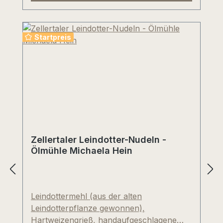
Zitrusfrüchte, Birne, Brioche,
Schwarzbrot mit kalkig-fordernder
Mineralität. Puristisches Sektvergnügen!
Startpreis
Mittlerweile ein Kultgetränk unseres
Weinhandelshauses mit einem besonders
guten Preis-/Genußverhältnis. (Preise inkl.
Deutscher Schaumweinsteuer)
Zellertaler Leindotter-Nudeln -
Ölmühle Michaela Hein
Leindottermehl (aus der alten
Leindotterpflanze gewonnen),
Hartweizengrieß, handaufgeschlagene