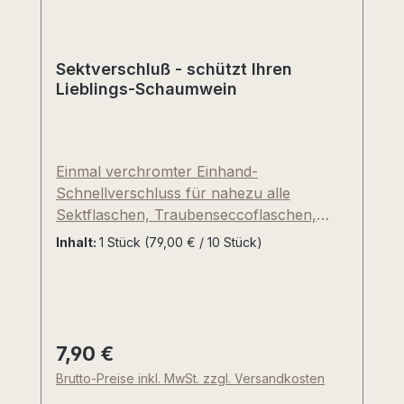
Sektverschluß - schützt Ihren
Lieblings-Schaumwein
Einmal verchromter Einhand-
Schnellverschluss für nahezu alle
Sektflaschen, Traubenseccoflaschen,
Champagnerflaschen und Bierflaschen mit
Inhalt:
1 Stück
(79,00 € / 10 Stück)
Kronkorken-Mündung. Ideal in
Kombination mit unserer schicken,
dunkelbraunen Kühl-Manschette. Die
Anwendung unseres Sektflaschen-
Verschlusses ist denkbar einfach: Bügel
7,90 €
Regulärer Preis:
nach oben klappen und fest auf die
Brutto-Preise inkl. MwSt. zzgl. Versandkosten
geöffnete Flaschen drücken. Die Dichtung