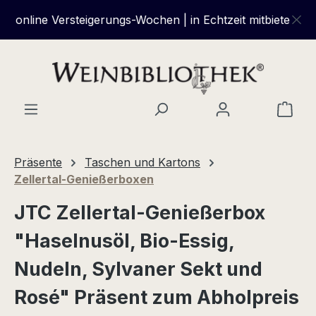
Zum Hauptinhalt springen
online Versteigerungs-Wochen | in Echtzeit mitbieten und 
Ware
Präsente
Taschen und Kartons
Zellertal-Genießerboxen
JTC Zellertal-Genießerbox
"Haselnusöl, Bio-Essig,
Nudeln, Sylvaner Sekt und
Rosé" Präsent zum Abholpreis