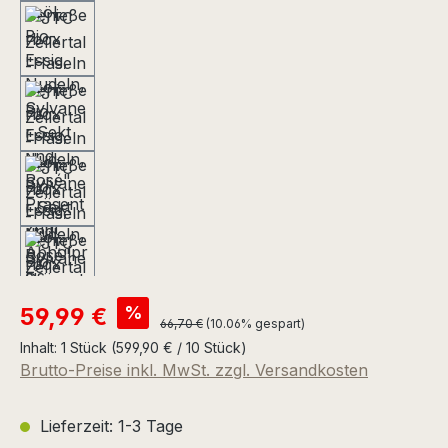
Verkaufspreis:
%
59,99 €
Regulärer Preis:
66,70 €
(10.06% gespart)
Inhalt:
1 Stück
(599,90 € / 10 Stück)
Brutto-Preise inkl. MwSt. zzgl. Versandkosten
Lieferzeit: 1-3 Tage