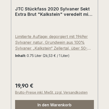
JTC Stückfass 2020 Sylvaner Sekt
Extra Brut "Kalkstein" veredelt mit
1949er Dosage - Zellertal, Pfalz,
Deutschland
Limitierte Auflage; degorgiert mit 1949er
Sylvaner natur, Grundwein aus 100%
Sylvaner „Kalkstein“ Zellertal, über 50-
jährige Sylvaner-Reben, traditionelle
Inhalt:
0.75 Liter
(26,53 € / 1 Liter)
Flaschengärung, durchschnittlich 24
Monate Hefelager und mindestens 3
Monate Flaschenreife. Unser sehr hoher
Anspruch an Qualität und zeitgemäße
Trinkfreude wird durch den leichten
19,90 €
Regulärer Preis:
Alkoholgehalt von nur 11,5%vol(!) perfekt
Brutto-Preise inkl. MwSt. zzgl. Versandkosten
unterstützt. Dosage circa 1,0 bis 1,7g je
Liter. Feinste, lang anhaltende Hefe-und
In den Warenkorb
Reifenoten, erdig, straff, kühl, elegant,