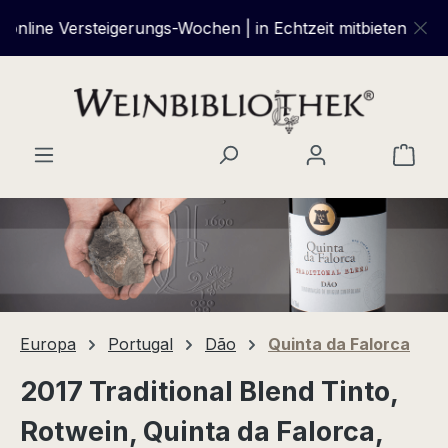
Zum Hauptinhalt springen
ine Versteigerungs-Wochen | in Echtzeit mitbieten und übe
Ware
Europa
Portugal
Dão
Quinta da Falorca
2017 Traditional Blend Tinto,
Rotwein, Quinta da Falorca,