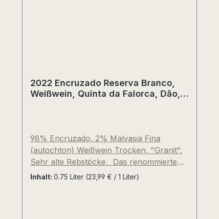
2022 Encruzado Reserva Branco,
Weißwein, Quinta da Falorca, Dão,
Portugal
98% Encruzado, 2% Malvasia Fina
(autochton) Weißwein Trocken, "Granit".
Sehr alte Rebstöcke, Das renommierte
Fachmagazin Wine Advocate (gegründet
Inhalt:
0.75 Liter
(23,99 € / 1 Liter)
von Robert Parker) vergibt 90/100 Punkte
und schreibt über diesen Weißwein. "Der
2019er Encruzado Reserva Quinta da