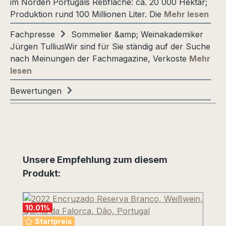
im Norden Portugals Rebfläche: ca. 20 000 Hektar;
Produktion rund 100 Millionen Liter. Die
Mehr lesen
Fachpresse
Sommelier &amp; Weinakademiker
Jürgen TulliusWir sind für Sie ständig auf der Suche
nach Meinungen der Fachmagazine, Verkoste
Mehr
lesen
Bewertungen
Produktgalerie überspringen
Unsere Empfehlung zum diesem
Produkt:
10.01
%
Startpreis