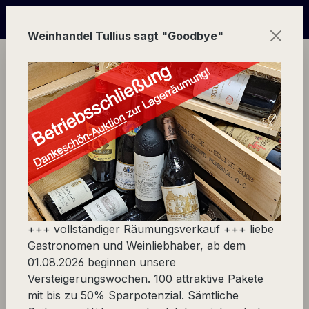
Zum Hauptinhalt springen
igerungs-Wochen von 100 Weinpaketen wegen Geschäftsau
Weinhandel Tullius sagt "Goodbye"
Ware
Europa
Frankreich
Nordrhone
Cornas
Guy Farge
+++ vollständiger Räumungsverkauf +++ liebe
Produkte filtern
Gastronomen und Weinliebhaber, ab dem
01.08.2026 beginnen unsere
Versteigerungswochen. 100 attraktive Pakete
mit bis zu 50% Sparpotenzial. Sämtliche